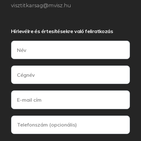
visztitkarsag@mvisz.hu
Hírlevélre és értesítésekre való feliratkozás