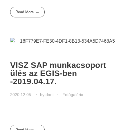
Read More
VISZ SAP munkacsoport
ülés az EGIS-ben
-2019.04.17.
2020.12.05.
by
dani
Fotógaléria
Read More