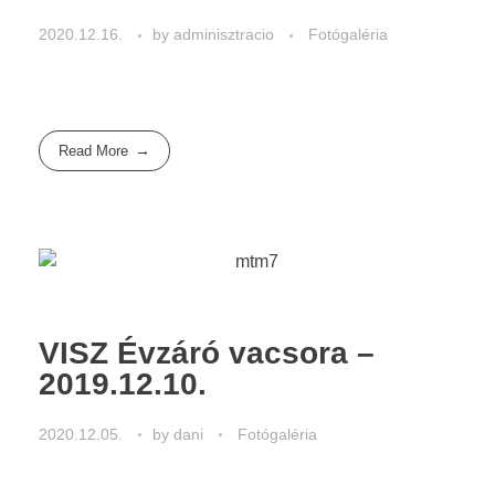
2020.12.16.
by
adminisztracio
Fotógaléria
Read More
VISZ Évzáró vacsora –
2019.12.10.
2020.12.05.
by
dani
Fotógaléria