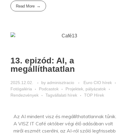
Read More
13. epizód: AI, a
megállíthatatlan
2025.12.02.
by
adminisztracio
Euro CIO hírek
Fotógaléria
Podcastok
Projektek, pályázatok
Rendezvények
Tagvállalati hírek
TOP Hírek
Az AI mindent visz és megállíthatatlannak tűnik.
A VISZ IT Café október végi élő adásában volt
miről eszmét cserélni, az AI-ról szóló legfrissebb