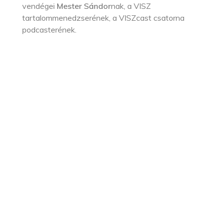
vendégei
Mester
Sándor
nak, a VISZ
tartalommenedzserének, a VISZcast csatorna
podcasterének.