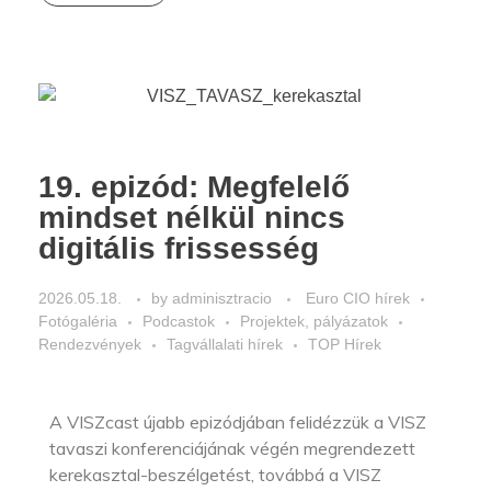
19. epizód: Megfelelő
mindset nélkül nincs
digitális frissesség
2026.05.18.
by
adminisztracio
Euro CIO hírek
Fotógaléria
Podcastok
Projektek, pályázatok
Rendezvények
Tagvállalati hírek
TOP Hírek
A VISZcast újabb epizódjában felidézzük a VISZ
tavaszi konferenciájának végén megrendezett
kerekasztal-beszélgetést, továbbá a VISZ