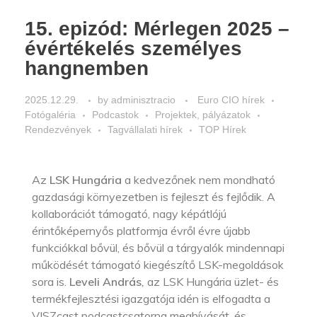
15. epizód: Mérlegen 2025 –
évértékelés személyes
hangnemben
2025.12.29.
by
adminisztracio
Euro CIO hírek
Fotógaléria
Podcastok
Projektek, pályázatok
Rendezvények
Tagvállalati hírek
TOP Hírek
Az
LSK Hungária
a kedvezőnek nem mondható
gazdasági környezetben is fejleszt és fejlődik. A
kollaborációt támogató, nagy képátlójú
érintőképernyős platformja évről évre újabb
funkciókkal bővül, és bővül a tárgyalók mindennapi
működését támogató kiegészítő LSK-megoldások
sora is.
Leveli András
,
az LSK Hungária üzlet- és
termékfejlesztési igazgatója idén is elfogadta a
VISZcast podcastcsatorna meghívását, és