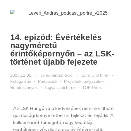
14. epizód: Évértékelés
nagyméretű
érintőképernyőn – az LSK-
történet újabb fejezete
2025.12.02.
by
adminisztracio
Euro CIO hírek
Fotógaléria
Podcastok
Projektek, pályázatok
Rendezvények
Tagvállalati hírek
TOP Hírek
Az
LSK Hungária
a kedvezőnek nem mondható
gazdasági környezetben is fejleszt és fejlődik. A
kollaborációt támogató, nagy képátlójú
érintőképernyős platformja évről évre újabb