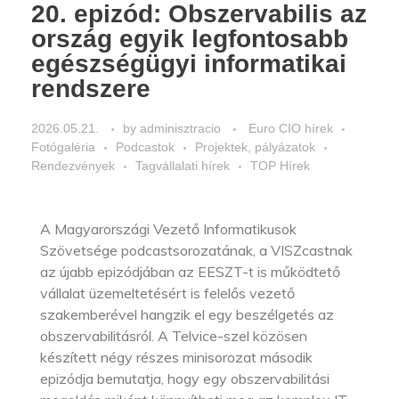
20. epizód: Obszervabilis az
ország egyik legfontosabb
egészségügyi informatikai
rendszere
2026.05.21.
by
adminisztracio
Euro CIO hírek
Fotógaléria
Podcastok
Projektek, pályázatok
Rendezvények
Tagvállalati hírek
TOP Hírek
A Magyarországi Vezető Informatikusok
Szövetsége podcastsorozatának, a VISZcastnak
az újabb epizódjában az EESZT-t is működtető
vállalat üzemeltetésért is felelős vezető
szakemberével hangzik el egy beszélgetés az
obszervabilitásról. A Telvice-szel közösen
készített négy részes minisorozat második
epizódja bemutatja, hogy egy obszervabilitási