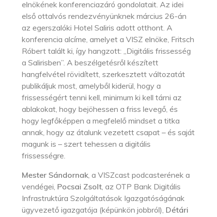
elnökének konferenciazáró gondolatait. Az idei
első ottalvós rendezvényünknek március 26-án
az egerszalóki Hotel Saliris adott otthont. A
konferencia alcíme, amelyet a VISZ elnöke, Fritsch
Róbert talált ki, így hangzott: „Digitális frissesség
a Salirisben”. A beszélgetésről készített
hangfelvétel rövidített, szerkesztett változatát
publikáljuk most, amelyből kiderül, hogy a
frissességért tenni kell, minimum ki kell tárni az
ablakokat, hogy bejöhessen a friss levegő, és
hogy legfőképpen a megfelelő mindset a titka
annak, hogy az átalunk vezetett csapat – és saját
magunk is – szert tehessen a digitális
frissességre.
Mester Sándornak
, a VISZcast podcasterének a
vendégei,
Pocsai Zsolt
, az OTP Bank Digitális
Infrastruktúra Szolgáltatások Igazgatóságának
ügyvezető igazgatója (képünkön jobbról),
Détári