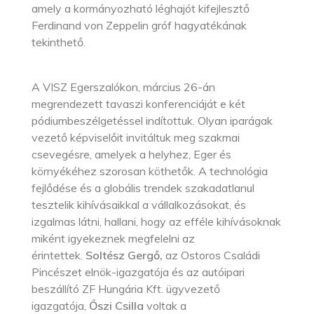
amely a kormányozható léghajót kifejlesztő
Ferdinand von Zeppelin gróf hagyatékának
tekinthető.
A VISZ Egerszalókon, március 26-án
megrendezett tavaszi konferenciáját e két
pódiumbeszélgetéssel indítottuk. Olyan iparágak
vezető képviselőit invitáltuk meg szakmai
csevegésre, amelyek a helyhez, Eger és
környékéhez szorosan köthetők. A technológia
fejlődése és a globális trendek szakadatlanul
tesztelik kihívásaikkal a vállalkozásokat, és
izgalmas látni, hallani, hogy az efféle kihívásoknak
miként igyekeznek megfelelni az
érintettek.
Soltész Gergő,
az Ostoros Családi
Pincészet elnök-igazgatója és az autóipari
beszállító ZF Hungária Kft. ügyvezető
igazgatója,
Őszi Csilla
voltak a