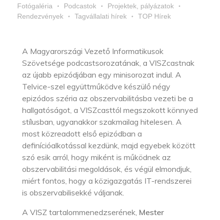
Fotógaléria
Podcastok
Projektek, pályázatok
Rendezvények
Tagvállalati hírek
TOP Hírek
A Magyarországi Vezető Informatikusok
Szövetsége podcastsorozatának, a VISZcastnak
az újabb epizódjában egy minisorozat indul. A
Telvice-szel együttműködve készülő négy
epizódos széria az obszervabilitásba vezeti be a
hallgatóságot, a VISZcasttól megszokott könnyed
stílusban, ugyanakkor szakmailag hitelesen. A
most közreadott első epizódban a
definícióalkotással kezdünk, majd egyebek között
szó esik arról, hogy miként is működnek az
obszervabilitási megoldások, és végül elmondjuk,
miért fontos, hogy a közigazgatás IT-rendszerei
is obszervabilisekké váljanak.
A VISZ tartalommenedzserének,
Mester