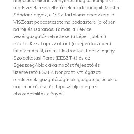
megoldás miként könnyítheti meg az komplex IT-
rendszerek üzemeltetőinek mindennapjait.
Mester
Sándor
vagyok, a VISZ tartalommenedzsere, a
VISZcast podcastcsatorna podcastere (a képen
balról) és
Darabos Tamás
, a Telvice
vezérigazgató-helyettese (a képen jobbról)
ezúttal
Kiss-Lajos Zoltánt
(a képen középen)
látja vendégül, aki az Elektronikus Egészségügyi
Szolgáltatási Teret (EESZT-t) és az
EgészségAblak alkalmazást fejlesztő és
üzemeltető ESZFK Nonprofit Kft. ágazati
rendszerek igazgatóságának igazgatója, és aki a
napi munkája során tapasztalja meg az
obszervabilitás előnyeit