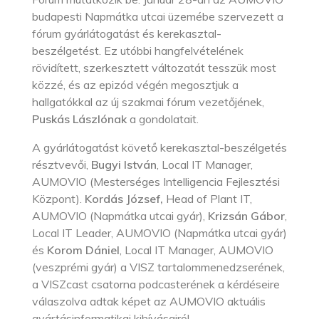
budapesti Napmátka utcai üzemébe szervezett a
fórum gyárlátogatást és kerekasztal-
beszélgetést. Ez utóbbi hangfelvételének
rövidített, szerkesztett változatát tesszük most
közzé, és az epizód végén megosztjuk a
hallgatókkal az új szakmai fórum vezetőjének,
Puskás Lászlónak
a gondolatait.
A gyárlátogatást követő kerekasztal-beszélgetés
résztvevői,
Bugyi István
, Local IT Manager,
AUMOVIO (Mesterséges Intelligencia Fejlesztési
Központ).
Kordás József,
Head of Plant IT,
AUMOVIO (Napmátka utcai gyár),
Krizsán Gábor
,
Local IT Leader, AUMOVIO (Napmátka utcai gyár)
és
Korom Dániel
, Local IT Manager, AUMOVIO
(veszprémi gyár) a VISZ tartalommenedzserének,
a VISZcast csatorna podcasterének a kérdéseire
válaszolva adtak képet az AUMOVIO aktuális
gyártásinformatikai kihívásairól.