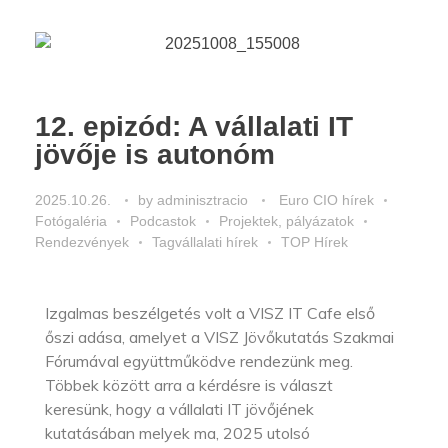
12. epizód: A vállalati IT
jövője is autonóm
2025.10.26.
by
adminisztracio
Euro CIO hírek
Fotógaléria
Podcastok
Projektek, pályázatok
Rendezvények
Tagvállalati hírek
TOP Hírek
Izgalmas beszélgetés volt a VISZ IT Cafe első
őszi adása, amelyet a VISZ Jövőkutatás Szakmai
Fórumával együttműködve rendezünk meg.
Többek között arra a kérdésre is választ
keresünk, hogy a vállalati IT jövőjének
kutatásában melyek ma, 2025 utolsó