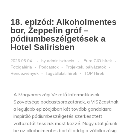
18. epizód: Alkoholmentes
bor, Zeppelin gróf –
pódiumbeszélgetések a
Hotel Salirisben
2026.05.04.
by
adminisztracio
Euro CIO hírek
Fotógaléria
Podcastok
Projektek, pályázatok
Rendezvények
Tagvállalati hírek
TOP Hírek
A Magyarországi Vezető Informatikusok
Szövetsége podcastsorozatának, a VISZcastnak
a legújabb epizódjában két tovább gondolásra
inspiráló pódiumbeszélgetés szerkesztett
változatát tesszük most közzé. Nagy utat járunk
be az alkoholmentes bortól addig a vállalkozásig,