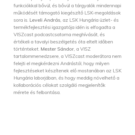
funkciókkal bővül, és bővül a tárgyalók mindennapi
működését támogató kiegészítő LSK-megoldások
sora is.
Leveli András
,
az LSK Hungária üzlet- és
termékfejlesztési igazgatója idén is elfogadta a
VISZcast podcastcsatorna meghívását, és
értékeli a tavalyi beszélgetés óta eltelt időben
történteket.
Mester Sándor
,
a VISZ
tartalommenedzsere, a VISZcast moderátora nem
felejti el megkérdezni Andrástól, hogy milyen
fejlesztéseket készítenek elő mostanában az LSK
Hungária laborjában, és hogy meddig növelhető a
kollaborációs célokat szolgáló megjelenítők
mérete és felbontása.