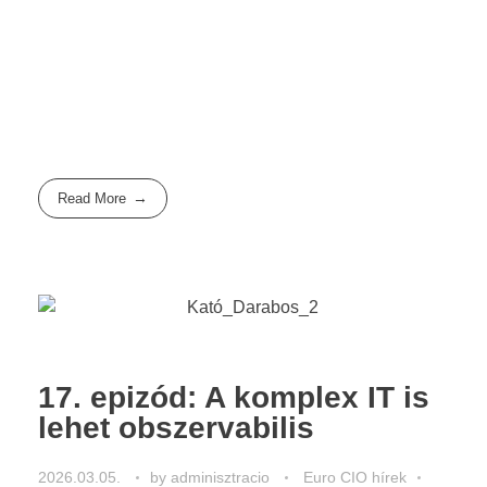
Read More
17. epizód: A komplex IT is
lehet obszervabilis
2026.03.05.
by
adminisztracio
Euro CIO hírek