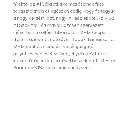
hírektől az AI vállalati alkalmazásainak friss
tapasztalatain át egészen addig, hogy feltegyük
a nagy kérdést, azt, hogy mi lesz ebből. Az VISZ
AI Szakmai Fórumával közösen szervezett
műsorban
Szöllősi Tiborral
az MVM Csoport,
digitalizációs igazgatójával,
Tobak Tamással
, az
MVM adat és elemzési vezérigazgató-
helyettesével és
Kiss Gergellyel
az Attrecto
igazgatóságának elnökével beszélgetett
Mester
Sándor
a VISZ tartalommenedzsere.