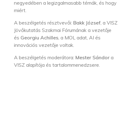
negyedében a legizgalmasabb témák, és hogy
miért.
A beszélgetés résztvevői:
Bakk József
, a VISZ
Jövőkutatás Szakmai Fórumának a vezetője
és
Georgiu Achilles
, a MOL adat, AI és
innovációs vezetője voltak.
A beszélgetés moderátora:
Mester Sándor
a
VISZ alapítója és tartalommenedzsere.