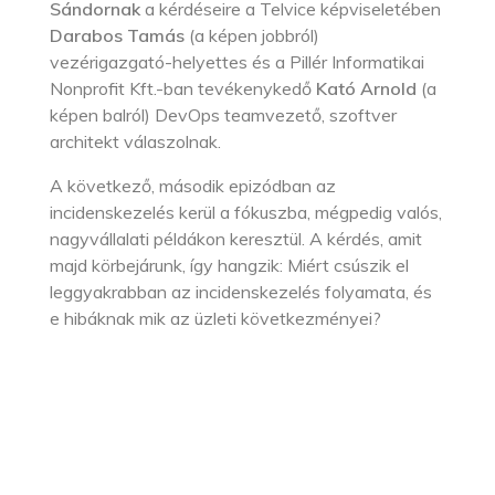
Sándornak
a kérdéseire a Telvice képviseletében
Darabos Tamás
(a képen jobbról)
vezérigazgató-helyettes és a Pillér Informatikai
Nonprofit Kft.-ban tevékenykedő
Kató Arnold
(a
képen balról) DevOps teamvezető, szoftver
architekt válaszolnak.
A következő, második epizódban az
incidenskezelés kerül a fókuszba, mégpedig valós,
nagyvállalati példákon keresztül. A kérdés, amit
majd körbejárunk, így hangzik: Miért csúszik el
leggyakrabban az incidenskezelés folyamata, és
e hibáknak mik az üzleti következményei?