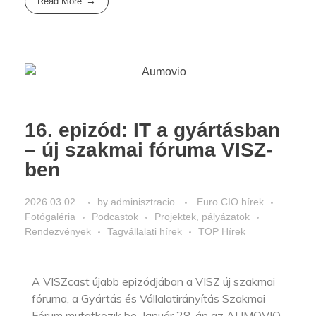
Read More
16. epizód: IT a gyártásban
– új szakmai fóruma VISZ-
ben
2026.03.02.
by
adminisztracio
Euro CIO hírek
Fotógaléria
Podcastok
Projektek, pályázatok
Rendezvények
Tagvállalati hírek
TOP Hírek
A VISZcast újabb epizódjában a VISZ új szakmai
fóruma, a Gyártás és Vállalatirányítás Szakmai
Fórum mutatkozik be. Január 28-án az AUMOVIO