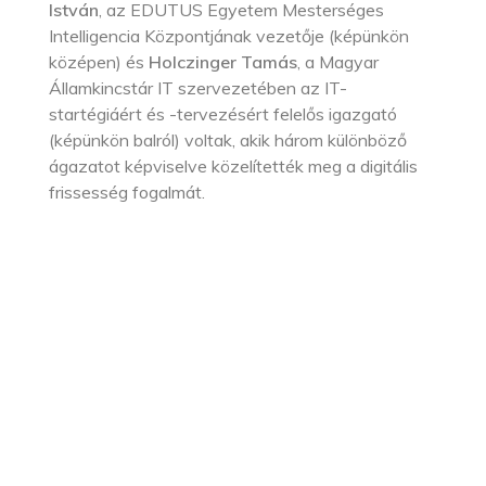
István
, az EDUTUS Egyetem Mesterséges
Intelligencia Központjának vezetője (képünkön
középen) és
Holczinger Tamás
, a Magyar
Államkincstár IT szervezetében az IT-
startégiáért és -tervezésért felelős igazgató
(képünkön balról) voltak, akik három különböző
ágazatot képviselve közelítették meg a digitális
frissesség fogalmát.