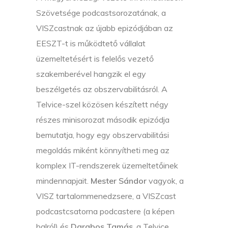
Szövetsége podcastsorozatának, a
VISZcastnak az újabb epizódjában az
EESZT-t is működtető vállalat
üzemeltetésért is felelős vezető
szakemberével hangzik el egy
beszélgetés az obszervabilitásról. A
Telvice-szel közösen készített négy
részes minisorozat második epizódja
bemutatja, hogy egy obszervabilitási
megoldás miként könnyítheti meg az
komplex IT-rendszerek üzemeltetőinek
mindennapjait.
Mester Sándor
vagyok, a
VISZ tartalommenedzsere, a VISZcast
podcastcsatorna podcastere (a képen
balról) és
Darabos Tamás
, a Telvice