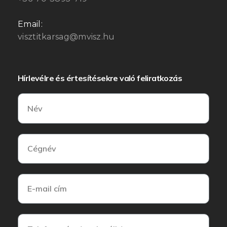
Email:
visztitkarsag@mvisz.hu
Hírlevélre és értesítésekre való feliratkozás