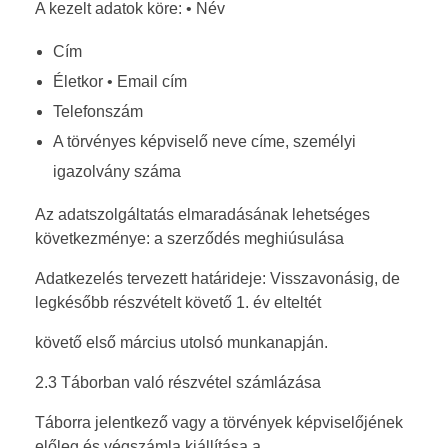
A kezelt adatok köre: • Név
Cím
Életkor • Email cím
Telefonszám
A törvényes képviselő neve címe, személyi
igazolvány száma
Az adatszolgáltatás elmaradásának lehetséges
következménye: a szerződés meghiúsulása
Adatkezelés tervezett határideje: Visszavonásig, de
legkésőbb részvételt követő 1. év elteltét
követő első március utolsó munkanapján.
2.3 Táborban való részvétel számlázása
Táborra jelentkező vagy a törvények képviselőjének
előleg és végszámla kiállítása a