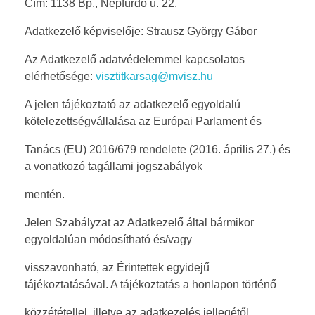
Cím: 1138 Bp., Népfürdő u. 22.
Adatkezelő képviselője: Strausz György Gábor
Az Adatkezelő adatvédelemmel kapcsolatos
elérhetősége:
visztitkarsag@mvisz.hu
A jelen tájékoztató az adatkezelő egyoldalú
kötelezettségvállalása az Európai Parlament és
Tanács (EU) 2016/679 rendelete (2016. április 27.) és
a vonatkozó tagállami jogszabályok
mentén.
Jelen Szabályzat az Adatkezelő által bármikor
egyoldalúan módosítható és/vagy
visszavonható, az Érintettek egyidejű
tájékoztatásával. A tájékoztatás a honlapon történő
közzététellel, illetve az adatkezelés jellegétől