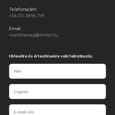
Telefonszám:
+36-70-3895-719
Email:
visztitkarsag@mvisz.hu
Hírlevélre és értesítésekre való feliratkozás