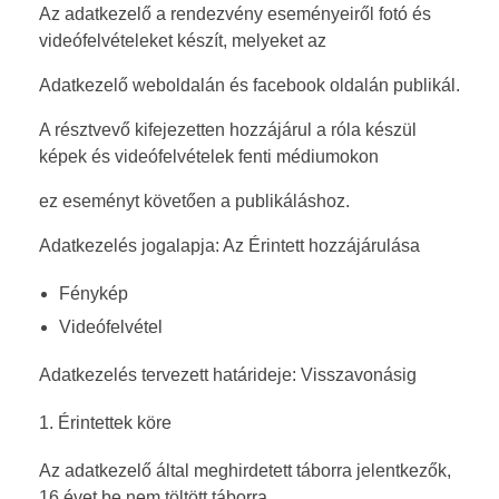
Az adatkezelő a rendezvény eseményeiről fotó és
videófelvételeket készít, melyeket az
Adatkezelő weboldalán és facebook oldalán publikál.
A résztvevő kifejezetten hozzájárul a róla készül
képek és videófelvételek fenti médiumokon
ez eseményt követően a publikáláshoz.
Adatkezelés jogalapja: Az Érintett hozzájárulása
Fénykép
Videófelvétel
Adatkezelés tervezett határideje: Visszavonásig
Érintettek köre
Az adatkezelő által meghirdetett táborra jelentkezők,
16 évet be nem töltött táborra