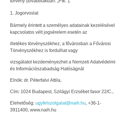
törvény (továbbiakban: „Ptk.”),
Jogorvoslat
Bármely érintett a személyes adatainak kezelésével
kapcsolatos vélt jogsérelem esetén az
illetékes törvényszékhez, a fővárosban a Fővárosi
Törvényszékhez is fordulhat vagy
vizsgálatot kezdeményezhet a Nemzeti Adatvédelmi
és Információszabadság Hatóságnál
Elnök: dr. Péterfalvi Attila,
Cím: 1024 Budapest, Szilágyi Erzsébet fasor 22/C.,
Elehetőség:
ugyfelszolgalat@naih.hu
, +36-1-
3911400, www.naih.hu