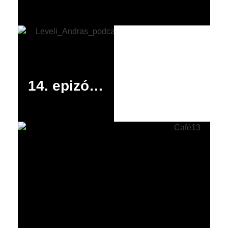
14. epizód: Évértékelés nagyméretű érintőképernyőn – az LSK-történet újabb fejezete