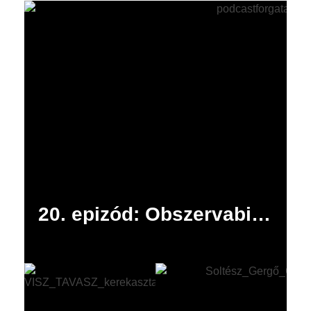
20. epizód: Obszervabilis az ország egyik legfontosabb egészségügyi informatikai rendszere