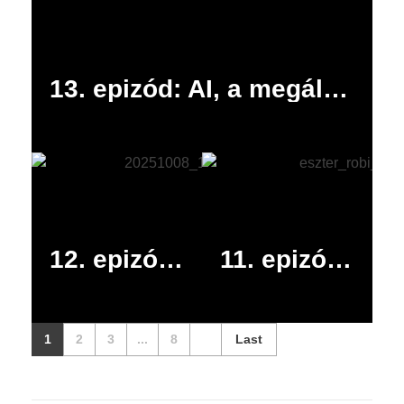
13. epizód: AI, a megállíthatatlan
12. epizód: A vállalati IT jövője is autonóm
11. epizód: „Értékes nyomot hagytam” – beszélgetés Kertészné Gérecz Eszterrel
1
2
3
...
8
Last