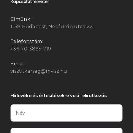
Kapcsolatfelvétel
Címünk :
1138 Budapest, Népfürdő utca 22.
Telefonszám:
+36-70-3895-719
Email:
visztitkarsag@mvisz.hu
Hírlevélre és értesítésekre való feliratkozás