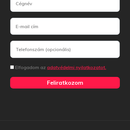
Elfogadom az
adatvédelmi nyilatkozatot.
Feliratkozom