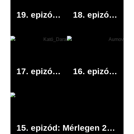
19. epizód: Megfelelő mindset nélkül nincs digitális frissesség
18. epizód: Alkoholmentes bor, Zeppelin gróf – pódiumbeszélgetések a Hotel Salirisben
17. epizód: A komplex IT is lehet obszervabilis
16. epizód: IT a gyártásban – új szakmai fóruma VISZ-ben
15. epizód: Mérlegen 2025 – évértékelés személyes hangnemben