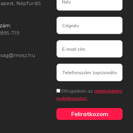
dapest, Népfürdő
szám:
3895-719
arsag@mvisz.hu
Elfogadom az
adatvédelmi
nyilatkozatot.
Feliratkozom