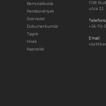
1138 Bu
Bemutatkozás
utca 22.
Rendezvények
Szervezet
Telefon
Dokumentumtár
+36-70-
Tagok
Email:
Hírek
visztitk
Kapcsolat