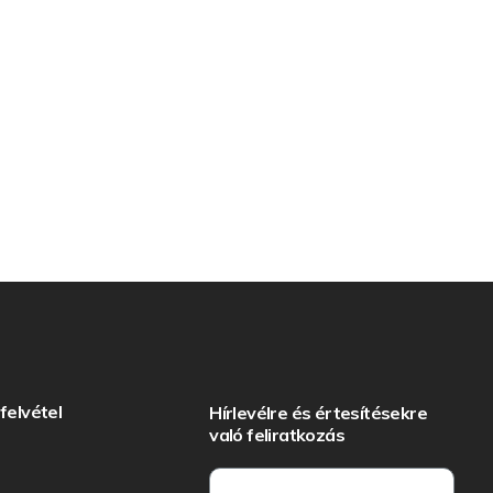
felvétel
Hírlevélre és értesítésekre
való feliratkozás
: