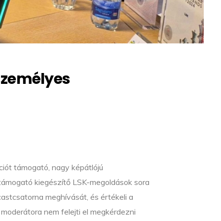
 személyes
ciót támogató, nagy képátlójú
t támogató kiegészítő LSK-megoldások sora
castcsatorna meghívását, és értékeli a
moderátora nem felejti el megkérdezni