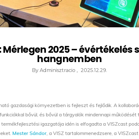
d: Mérlegen 2025 – évértékelés
hangnemben
By
Adminisztracio
2025.12.29.
 gazdasági környezetben is fejleszt és fejlődik. A kollaborá
b funkciókkal bővül, és bővül a tárgyalók mindennapi működésé
termékfejlesztési igazgatója idén is elfogadta a VISZcast pod
teket.
Mester Sándor
,
a VISZ tartalommenedzsere, a VISZcast 