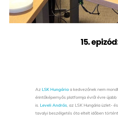
15. epizó
Az
LSK Hungária
a kedvezőnek nem mondható
érintőképernyős platformja évről évre újab
is.
Leveli András
,
az LSK Hungária üzlet- és 
tavalyi beszélgetés óta eltelt időben történ