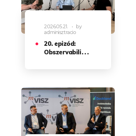
2026.05.21.
by
adminisztracio
20. epizód:
Obszervabilis
az…