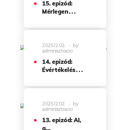
15. epizód:
Mérlegen
2025…
2025.12.02.
by
adminisztracio
14. epizód:
Évértékelés
nagyméretű…
2025.12.02.
by
adminisztracio
13. epizód: AI,
a…