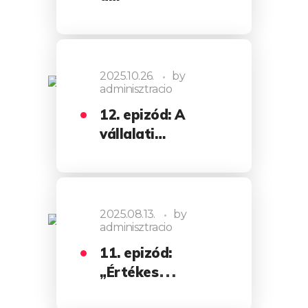
2025.10.26.
by
adminisztracio
12. epizód: A
vállalati…
2025.08.13.
by
adminisztracio
11. epizód:
„Értékes
nyomot…