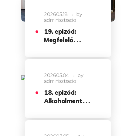
2026.05.18.
by
adminisztracio
19. epizód:
Megfelelő
mindset…
2026.05.04.
by
adminisztracio
18. epizód:
Alkoholmentes
bor,…