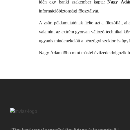
idén egy banki szakember kapta:
Nagy Ádá
információbiztonsági főosztályát.
A zsűri példamutatónak ítélte azt a filozófiát,
valamint az extrém gyorsan változó technikai körn
ugyanis mindenekelőtt a pénzügyi szektor és ügyfel
Nagy Ádám több mint másfél évtizede dolgozik bi
"The best way to predict the future is to create it."