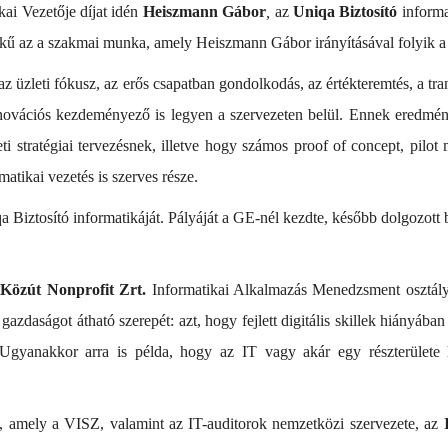
kai Vezetője díjat idén
Heiszmann Gábor
,
az
Uniqa Biztosító
informa
rtékű az a szakmai munka, amely Heiszmann Gábor irányításával folyik a 
z üzleti fókusz, az erős csapatban gondolkodás, az értékteremtés, a tran
innovációs kezdeményező is legyen a szervezeten belül. Ennek eredmény
leti stratégiai tervezésnek, illetve hogy számos proof of concept, pil
atikai vezetés is szerves része.
 Biztosító informatikáját. Pályáját a GE-nél kezdte, később dolgozot
Közút Nonprofit Zrt.
Informatikai Alkalmazás Menedzsment osztályá
 IT gazdaságot átható szerepét: azt, hogy fejlett digitális skillek hiány
. Ugyanakkor arra is példa, hogy az IT vagy akár egy részterülete 
, amely a VISZ, valamint az IT-auditorok nemzetközi szervezete, az