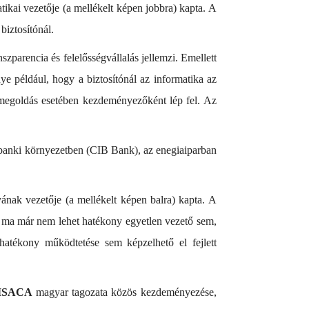
tikai vezetője (a mellékelt képen jobbra) kapta. A
biztosítónál.
szparencia és felelősségvállalás jellemzi. Emellett
e például, hogy a biztosítónál az informatika az
ot megoldás esetében kezdeményezőként lép fel. Az
t banki környezetben (CIB Bank), az enegiaiparban
nak vezetője (a mellékelt képen balra) kapta. A
ában ma már nem lehet hatékony egyetlen vezető sem,
hatékony működtetése sem képzelhető el fejlett
ISACA
magyar tagozata közös kezdeményezése,