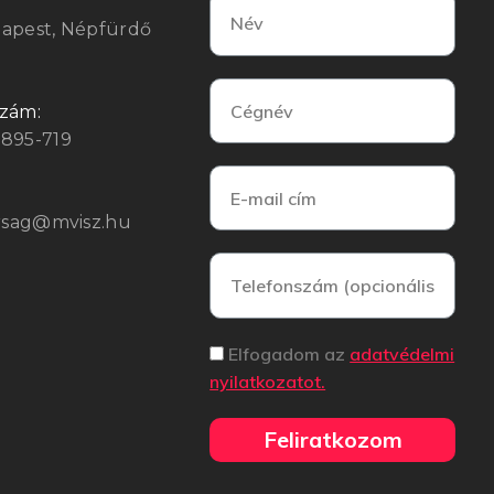
:
dapest, Népfürdő
szám:
3895-719
arsag@mvisz.hu
Elfogadom az
adatvédelmi
nyilatkozatot.
Feliratkozom