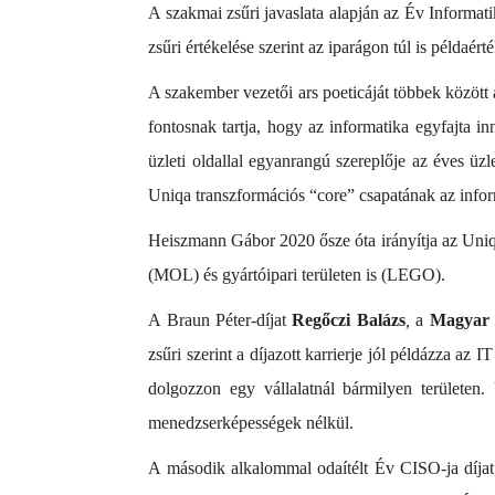
A szakmai zsűri javaslata alapján az Év Informati
zsűri értékelése szerint az iparágon túl is példaé
A szakember vezetői ars poeticáját többek között a
fontosnak tartja, hogy az informatika egyfajta 
üzleti oldallal egyanrangú szereplője az éves üz
Uniqa transzformációs “core” csapatának az inform
Heiszmann Gábor 2020 ősze óta irányítja az Uniqa
(MOL) és gyártóipari területen is (LEGO).
A Braun Péter-díjat
Regőczi Balázs
,
a
Magyar 
zsűri szerint a díjazott karrierje jól példázza az
dolgozzon egy vállalatnál bármilyen területen
menedzserképességek nélkül.
A második alkalommal odaítélt Év CISO-ja díjat