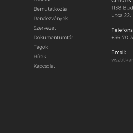
Címünk 
1138 Bu
Bemutatkozás
utca 22.
Rendezvények
Szervezet
Telefon
Dokumentumtár
+36-70-
Tagok
Email:
Hírek
visztitk
Kapcsolat