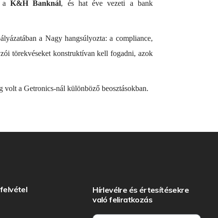
k a
K&H Banknál
, és hat éve vezeti a bank
 pályázatában a Nagy hangsúlyozta: a compliance,
yzói törekvéseket konstruktívan kell fogadni, azok
g volt a Getronics-nál különböző beosztásokban.
felvétel
Hírlevélre és értesítésekre
való feliratkozás