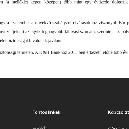
m
(a melléklet képen középen) több mint egy évtizede dolgozi
 ahogy a szakember a növekvő szabályzói elvárásokhoz viszonyul. Bár
yezet jelenti az egyik legnagyobb kihívást számára, szerinte a szabál
ei biztonságát hivatottak javítani.
ztonsági területen. A K&H Bankhoz 2011-ben érkezett, előtte több évi
Fontos linkek
Kapcsolat
Főoldal