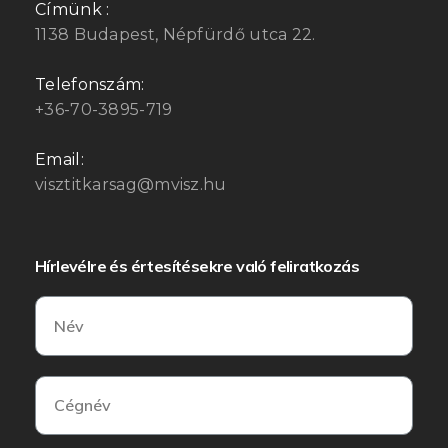
Címünk :
1138 Budapest, Népfürdő utca 22.
Telefonszám:
+36-70-3895-719
Email:
visztitkarsag@mvisz.hu
Hírlevélre és értesítésekre való feliratkozás