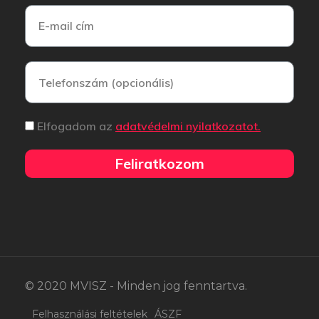
Elfogadom az
adatvédelmi nyilatkozatot.
Feliratkozom
© 2020 MVISZ - Minden jog fenntartva.
Felhasználási feltételek
ÁSZF