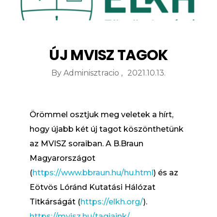
ÚJ MVISZ TAGOK
By
Adminisztracio
2021.10.13.
Örömmel osztjuk meg veletek a hírt,
hogy újabb két új tagot köszönthetünk
az MVISZ soraiban. A B.Braun
Magyarországot
(
https://www.bbraun.hu/hu.html
) és az
Eötvös Lóránd Kutatási Hálózat
Titkárságát (
https://elkh.org/
).
https://mvisz.hu/tagjaink/