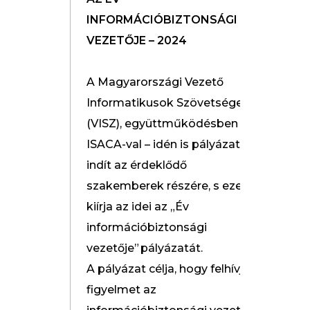
INFORMÁCIÓBIZTONSÁGI
VEZETŐJE – 2024
A Magyarországi Vezető
Informatikusok Szövetsége
(VISZ), együttműködésben az
ISACA-val – idén is pályázatot
indít az érdeklődő
szakemberek részére, s ezennel
kiírja az idei az „Év
információbiztonsági
vezetője” pályázatát.
A pályázat célja, hogy felhívja a
figyelmet az