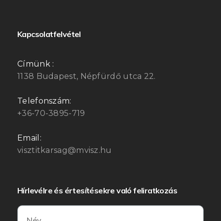
Kapcsolatfelvétel
Címünk :
1138 Budapest, Népfürdő utca 22.
Telefonszám:
+36-70-3895-719
Email:
visztitkarsag@mvisz.hu
Hírlevélre és értesítésekre való feliratkozás