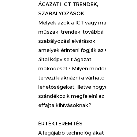
ÁGAZATI ICT TRENDEK,
SZABÁLYOZÁSOK
Melyek azok a ICT vagy más
műszaki trendek, továbbá
szabályozási elvárások,
amelyek érinteni fogják az Ön
által képviselt ágazat
működését? Milyen módon
tervezi kiaknázni a várható
lehetőségeket, illetve hogyan
szándékozik megfelelni az
effajta kihívásoknak?
ÉRTÉKTEREMTÉS
A legújabb technológiákat