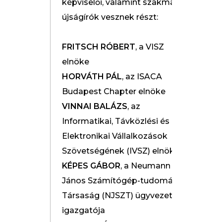
képviselői, valamint szakmai
újságírók vesznek részt:
FRITSCH RÓBERT
, a VISZ
elnöke
HORVÁTH PÁL
, az ISACA
Budapest Chapter elnöke
VINNAI BALÁZS
, az
Informatikai, Távközlési és
Elektronikai Vállalkozások
Szövetségének (IVSZ) elnöke
KÉPES GÁBOR
, a Neumann
János Számítógép-tudományi
Társaság (NJSZT) ügyvezető
igazgatója