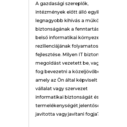
A gazdasági szereplők,
intézmények előtt álló egyik
legnagyobb kihívás a működés
biztonságának a fenntartása, a
belső informatikai környezet
rezilienciájának folyamatos
fejlesztése. Milyen IT biztonsági
megoldást vezetett be, vagy
fog bevezetni a közeljövőben,
amely az Ön által képviselt
vállalat vagy szervezet
informatikai biztonságát és
termelékenységét jelentősen
javította vagy javítani fogja?