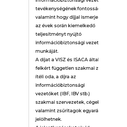
információbiztonsági vezetők
tevékenységének fontosságára,
valamint hogy díjjal ismerje el
az évek során kiemelkedő
teljesítményt nyújtó
információbiztonsági vezetők
munkáját.
A díjat a VISZ és ISACA által
felkért független szakmai zsűri
ítéli oda, a díjra az
információbiztonsági
vezetőket (IBF, IBV stb.)
szakmai szervezetek, cégek,
valamint zsűritagok egyaránt
jelölhetnek.