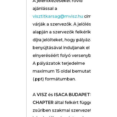
A jelentkezéseket rövid
ajánlással a
visztitkarsag@mvisz.hu
címre
várják a szervezők. A jelölések
alapján a szervezők felkérik a
díjra jelölteket, hogy pályázat
benyújtásával induljanak el a díj
elnyeréséért folyó versenyben.
A pályázatok terjedelme
maximum 15 oldal bemutató
(.ppt) formátumban.
A
VISZ
és
ISACA BUDAPETS
CHAPTER
által felkért független
zsűriben szakmai szervezetek