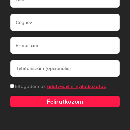
Elfogadom az
adatvédelmi nyilatkozatot.
Feliratkozom