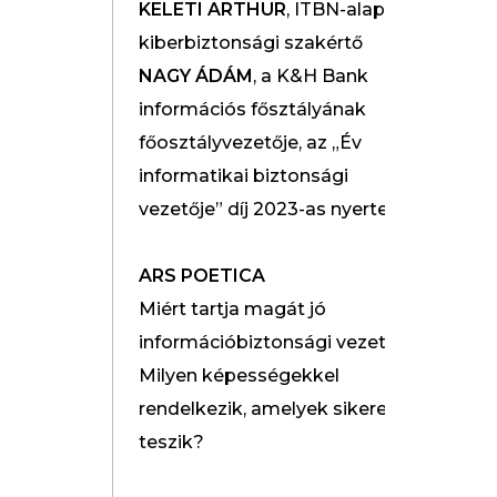
KELETI ARTHUR
, ITBN-alapító,
kiberbiztonsági szakértő
NAGY ÁDÁM
, a K&H Bank
információs fősztályának
főosztályvezetője, az „Év
informatikai biztonsági
vezetője” díj 2023-as nyertese
ARS POETICA
Miért tartja magát jó
információbiztonsági vezető?
Milyen képességekkel
rendelkezik, amelyek sikeressé
teszik?