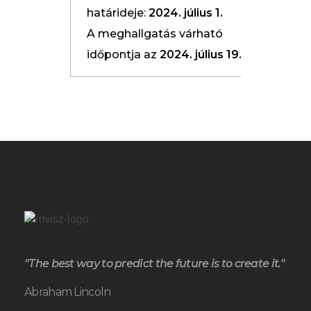
határideje:
2024. július 1.
A meghallgatás várható
időpontja az
2024. július 19.
"The best way to predict the future is to create it."
Abraham Lincoln