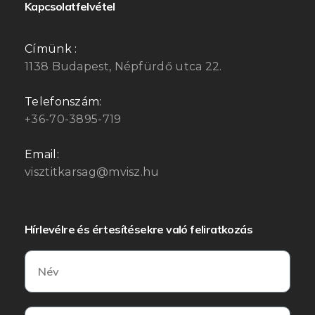
Kapcsolatfelvétel
Címünk :
1138 Budapest, Népfürdő utca 22.
Telefonszám:
+36-70-3895-719
Email:
visztitkarsag@mvisz.hu
Hírlevélre és értesítésekre való feliratkozás