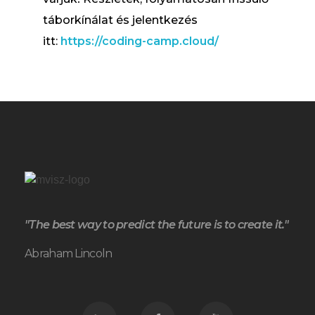
táborkínálat és jelentkezés
itt:
https://coding-camp.cloud/
"The best way to predict the future is to create it."
Abraham Lincoln