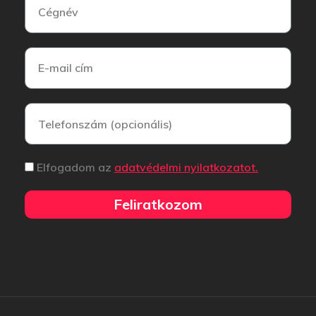
Elfogadom az
adatvédelmi nyilatkozatot.
Feliratkozom