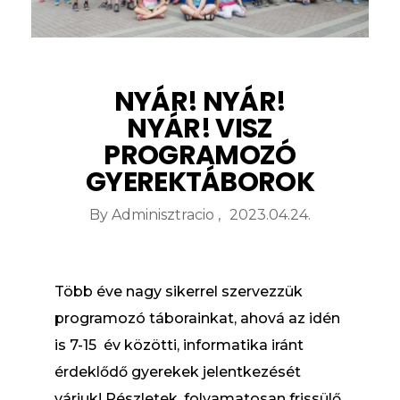
NYÁR! NYÁR!
NYÁR! VISZ
PROGRAMOZÓ
GYEREKTÁBOROK
By
Adminisztracio
2023.04.24.
Több éve nagy sikerrel szervezzük
programozó táborainkat, ahová az idén
is 7-15 év közötti, informatika iránt
érdeklődő gyerekek jelentkezését
várjuk! Részletek, folyamatosan frissülő