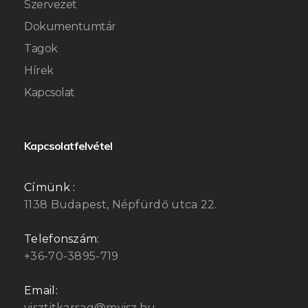
Szervezet
Dokumentumtár
Tagok
Hírek
Kapcsolat
Kapcsolatfelvétel
Címünk :
1138 Budapest, Népfürdő utca 22.
Telefonszám:
+36-70-3895-719
Email:
visztitkarsag@mvisz.hu