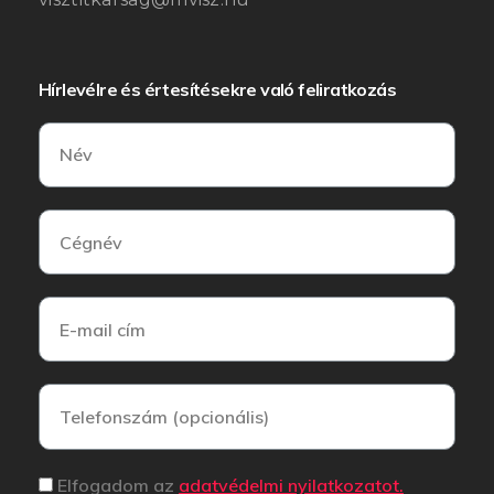
Hírlevélre és értesítésekre való feliratkozás
Elfogadom az
adatvédelmi nyilatkozatot.