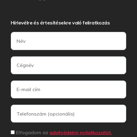
Hírlevélre és értesítésekre való feliratkozás
Elfogadom az
adatvédelmi nyilatkozatot.