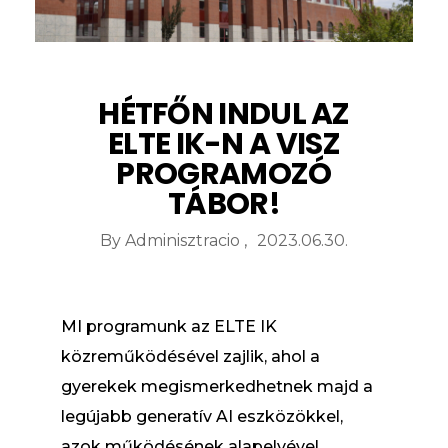
HÉTFŐN INDUL AZ
ELTE IK-N A VISZ
PROGRAMOZÓ
TÁBOR!
By
Adminisztracio
2023.06.30.
MI programunk az ELTE IK
közreműködésével zajlik, ahol a
gyerekek megismerkedhetnek majd a
legújabb generatív AI eszközökkel,
azok működésének alapelvével,