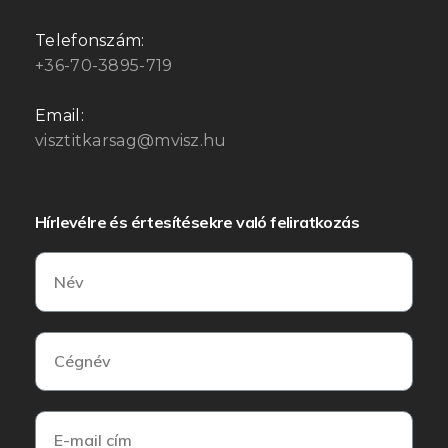
Telefonszám:
+36-70-3895-719
Email:
visztitkarsag@mvisz.hu
Hírlevélre és értesítésekre való feliratkozás