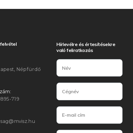
felvétel
Hírlevélre és értesítésekre
való feliratkozás
:
dapest, Népfürdő
szám:
3895-719
arsag@mvisz.hu