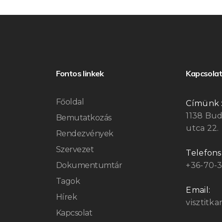
Fontos linkek
Kapcsolat
Főoldal
Címünk 
1138 Bu
Bemutatkozás
utca 22.
Rendezvények
Szervezet
Telefon
Dokumentumtár
+36-70-
Tagok
Email:
Hírek
visztitk
Kapcsolat