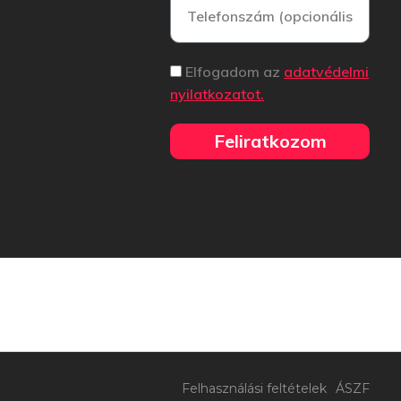
Elfogadom az
adatvédelmi
nyilatkozatot.
Feliratkozom
Felhasználási feltételek
ÁSZF