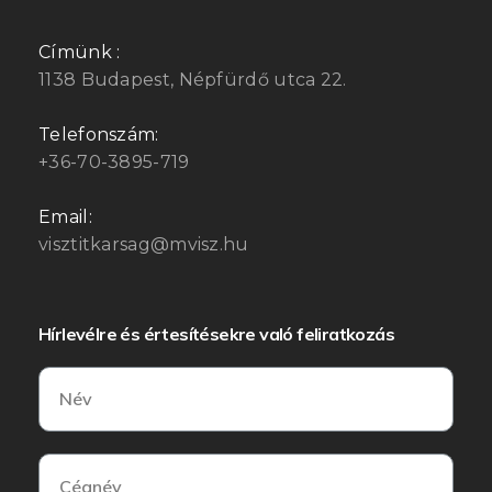
Címünk :
1138 Budapest, Népfürdő utca 22.
Telefonszám:
+36-70-3895-719
Email:
visztitkarsag@mvisz.hu
Hírlevélre és értesítésekre való feliratkozás