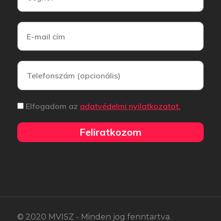
Elfogadom az
adatvédelmi nyilatkozatot.
Feliratkozom
© 2020 MVISZ - Minden jog fenntartva.