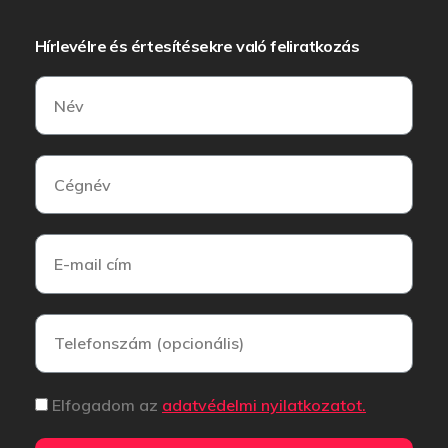
Hírlevélre és értesítésekre való feliratkozás
Elfogadom az
adatvédelmi nyilatkozatot.