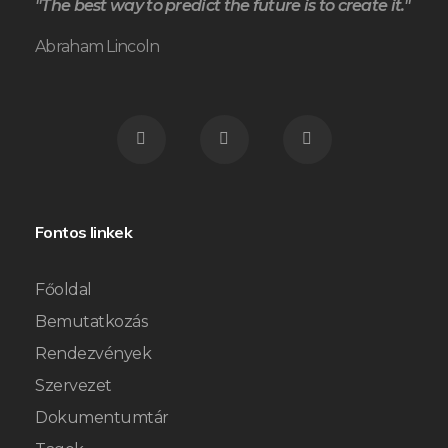
"The best way to predict the future is to create it."
Abraham Lincoln
Fontos linkek
Főoldal
Bemutatkozás
Rendezvények
Szervezet
Dokumentumtár