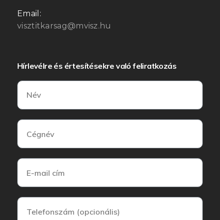
Email:
visztitkarsag@mvisz.hu
Hírlevélre és értesítésekre való feliratkozás