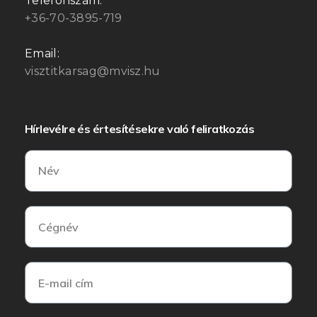
Telefonszám:
+36-70-3895-719
Email:
visztitkarsag@mvisz.hu
Hírlevélre és értesítésekre való feliratkozás