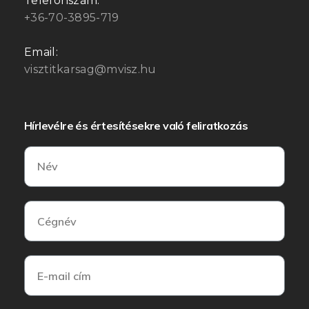
Telefonszám:
+36-70-3895-719
Email:
visztitkarsag@mvisz.hu
Hírlevélre és értesítésekre való feliratkozás