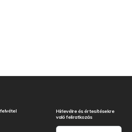
felvétel
Hírlevélre és értesítésekre
való feliratkozás
: