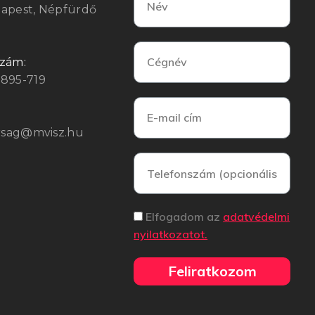
dapest, Népfürdő
szám:
3895-719
arsag@mvisz.hu
Elfogadom az
adatvédelmi
nyilatkozatot.
Feliratkozom