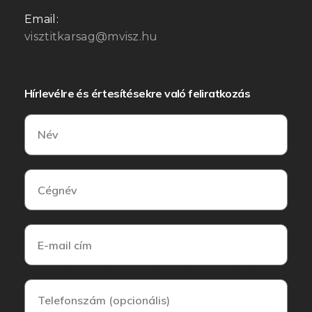
Email:
visztitkarsag@mvisz.hu
Hírlevélre és értesítésekre való feliratkozás