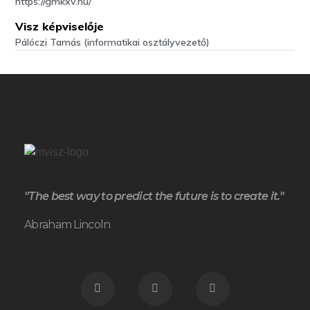
https://gmkxv.hu/
Visz képviselője
Pálóczi Tamás (informatikai osztályvezető)
"The best way to predict the future is to create it."
Abraham Lincoln