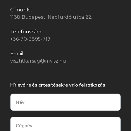
Címünk :
1138 Budapest, Népfürdő utca 22.
Telefonszám:
+36-70-3895-719
Email:
visztitkarsag@mvisz.hu
Hírlevélre és értesítésekre való feliratkozás