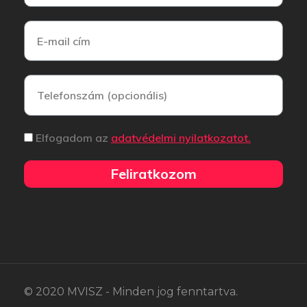
Elfogadom az
adatvédelmi nyilatkozatot.
Feliratkozom
© 2020 MVISZ - Minden jog fenntartva.