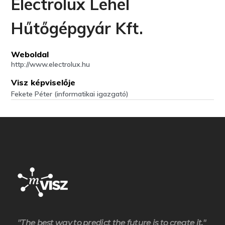
Electrolux Lehel
Hűtőgépgyár Kft.
Weboldal
http://www.electrolux.hu
Visz képviselője
Fekete Péter (informatikai igazgató)
"The best way to predict the future is to create it."