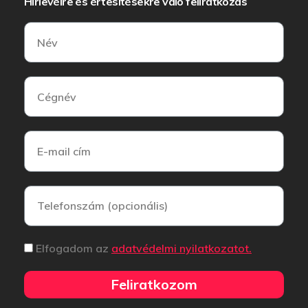
Hírlevélre és értesítésekre való feliratkozás
Elfogadom az
adatvédelmi nyilatkozatot.
Feliratkozom