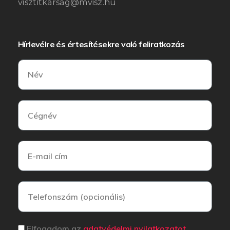
visztitkarsag@mvisz.hu
Hírlevélre és értesítésekre való feliratkozás
Elfogadom az
adatvédelmi nyilatkozatot.