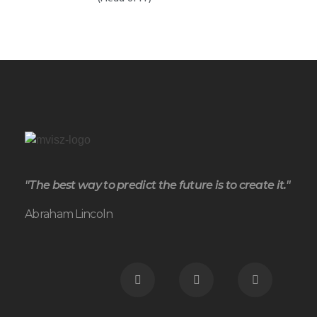
"The best way to predict the future is to create it."
Abraham Lincoln