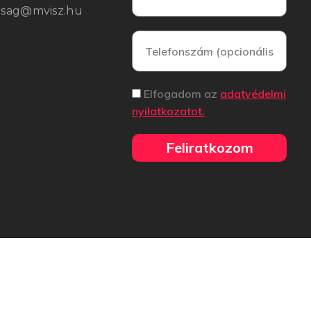
arsag@mvisz.hu
Elfogadom az
adatvédelmi
nyilatkozatot.
Feliratkozom