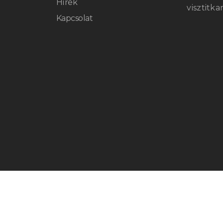
Hírek
visztitk
Kapcsolat