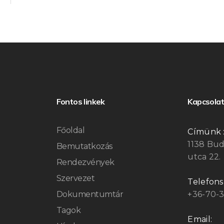
Fontos linkek
Kapcsolat
Főoldal
Címünk 
1138 Bu
Bemutatkozás
utca 22.
Rendezvények
Szervezet
Telefon
Dokumentumtár
+36-70-
Tagok
Email: