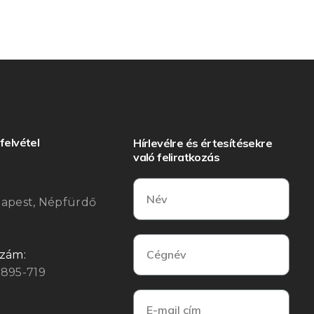
felvétel
Hírlevélre és értesítésekre
való feliratkozás
:
dapest, Népfürdő
szám:
3895-719