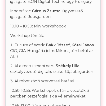
igazgató E.ON Digital Technology Hungary
Moderátor:
Gárdus Zsuzsa
, ügyvezető
igazgató, Jobsgarden
10.10 – 10.50: Mini workshopok
Workshop témák:
Future of Work:
Bakk József
,
Kótai János
.
CIO, GIA-Hungária (cím: Mikor ajtón belül az
AI…)
AI a recruitmentben-
Székely Lilla
,
osztályvezető-digitális szakértő, Jobsgarden
AI robotizáció szervezeti hatásai
10.50-10.55:
Workshopok után a vezetők 3
percben összefoglalják a véleményeket
10.55-12.00: Zárás és networking