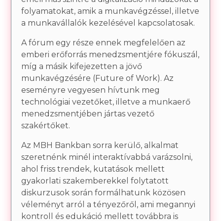
folyamatokat, amik a munkavégzéssel, illetve
a munkavállalók kezelésével kapcsolatosak.
A fórum egy része ennek megfelelően az
emberi erőforrás menedzsmentjére fókuszál,
míg a másik kifejezetten a jövő
munkavégzésére (Future of Work). Az
eseményre vegyesen hívtunk meg
technológiai vezetőket, illetve a munkaerő
menedzsmentjében jártas vezető
szakértőket.
Az MBH Bankban sorra kerülő, alkalmat
szeretnénk minél interaktívabbá varázsolni,
ahol friss trendek, kutatások mellett
gyakorlati szakemberekkel folytatott
diskurzusok során formálhatunk közösen
véleményt arról a tényezőről, ami megannyi
kontroll és edukáció mellett továbbra is