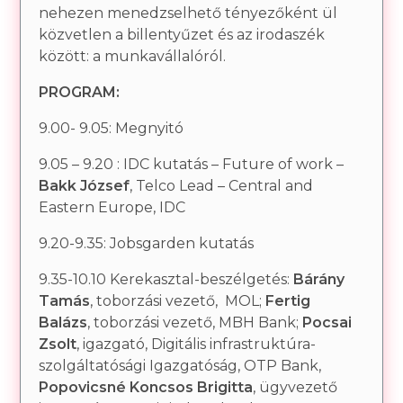
nehezen menedzselhető tényezőként ül
közvetlen a billentyűzet és az irodaszék
között: a munkavállalóról.
PROGRAM:
9.00- 9.05: Megnyitó
9.05 – 9.20 : IDC kutatás – Future of work –
Bakk József
, Telco Lead – Central and
Eastern Europe, IDC
9.20-9.35: Jobsgarden kutatás
9.35-10.10 Kerekasztal-beszélgetés:
Bárány
Tamás
, toborzási vezető, MOL;
Fertig
Balázs
, toborzási vezető, MBH Bank;
Pocsai
Zsolt
, igazgató, Digitális infrastruktúra-
szolgáltatósági Igazgatóság, OTP Bank,
Popovicsné Koncsos Brigitta
,
ügyvezető