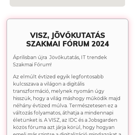
VISZ, JÖVŐKUTATÁS
SZAKMAI FÓRUM 2024
Áprilisban újra Jövőkutatás, IT trendek
Szakmai Fórum!
Az elmúlt évtized egyik legfontosabb
kulcsszava a világon a digitális
transzformáció, melynek nyomán úgy
hisszük, hogy a világ máshogy működik majd
néhány évtized múlva. Természetesen ez a
változás folyamatos, áthatja a mindennapi
életünket is. A VISZ, az IDC és a Jobsgarden
közös fóruma azt járja körül, hogy hogyan
emeli más szintre a digitalizáció mindazokat a