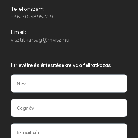
Telefonszám:
+36-70-3895-719
Email:
visztitkarsag@mvisz.hu
Hírlevélre és értesítésekre való feliratkozás