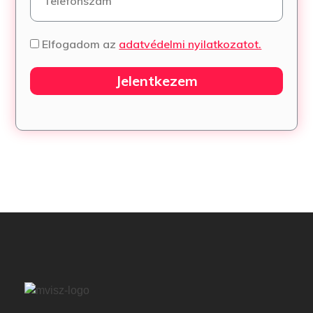
Elfogadom az
adatvédelmi nyilatkozatot.
Jelentkezem