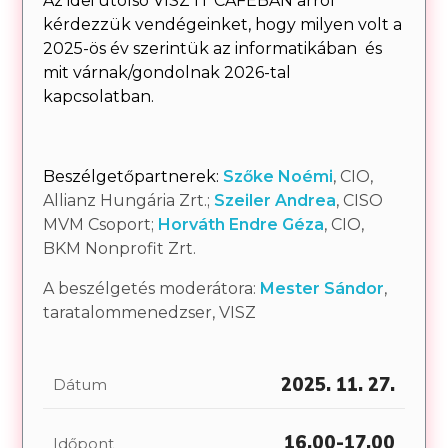
Az idei utolsó VISZ IT CAFÉBAN arról
kérdezzük vendégeinket, hogy milyen volt a
2025-ös év szerintük az informatikában és
mit várnak/gondolnak 2026-tal
kapcsolatban.
Beszélgetőpartnerek:
Szőke Noémi
, CIO,
Allianz Hungária Zrt.;
Szeiler Andrea
, CISO
MVM Csoport;
Horváth Endre Géza
, CIO,
BKM Nonprofit Zrt.
A beszélgetés moderátora:
Mester Sándor
,
taratalommenedzser, VISZ
2025. 11. 27.
Dátum
16.00-17.00
Időpont