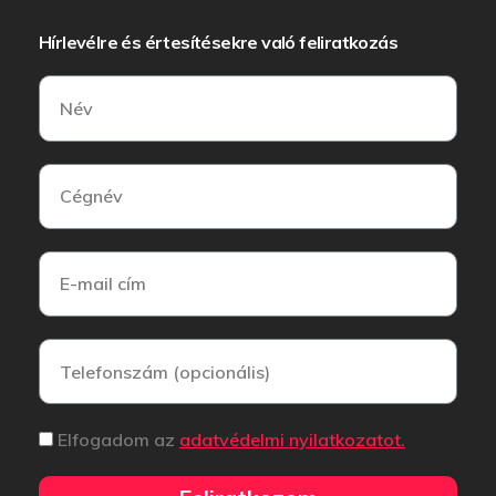
Hírlevélre és értesítésekre való feliratkozás
Elfogadom az
adatvédelmi nyilatkozatot.