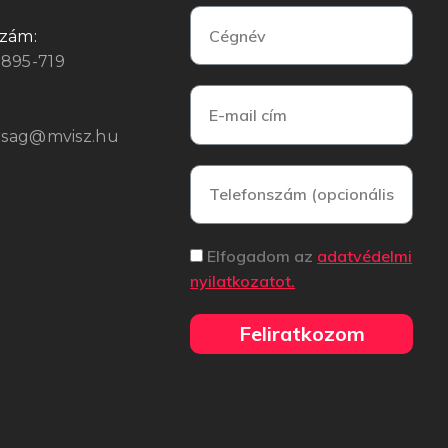
szám:
3895-719
arsag@mvisz.hu
Elfogadom az
adatvédelmi
nyilatkozatot.
Feliratkozom