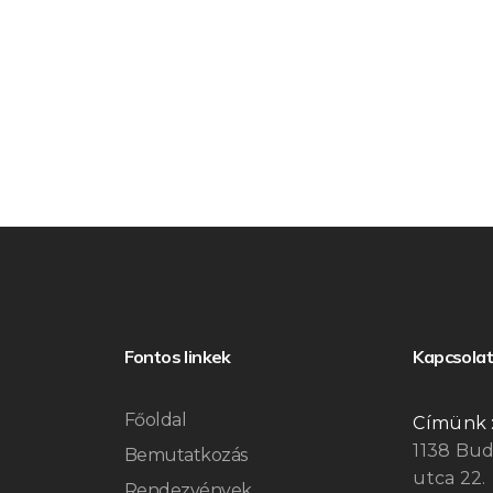
Fontos linkek
Kapcsolat
Főoldal
Címünk 
1138 Bu
Bemutatkozás
utca 22.
Rendezvények