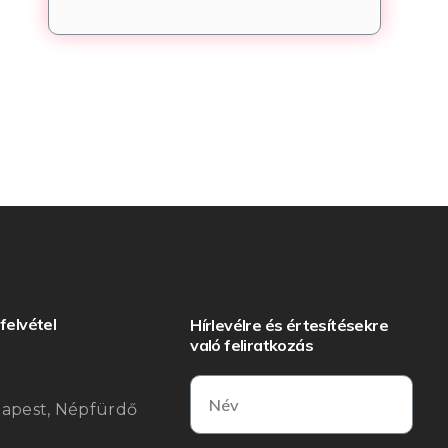
felvétel
Hírlevélre és értesítésekre
való feliratkozás
:
dapest, Népfürdő