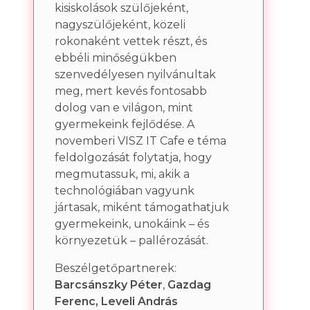
kisiskolások szülőjeként,
nagyszülőjeként, közeli
rokonaként vettek részt, és
ebbéli minőségükben
szenvedélyesen nyilvánultak
meg, mert kevés fontosabb
dolog van e világon, mint
gyermekeink fejlődése. A
novemberi VISZ IT Cafe e téma
feldolgozását folytatja, hogy
megmutassuk, mi, akik a
technológiában vagyunk
jártasak, miként támogathatjuk
gyermekeink, unokáink – és
környezetük – pallérozását.
Beszélgetőpartnerek:
Barcsánszky Péter
,
Gazdag
Ferenc, Leveli András