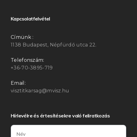
Kapcsolatfelvétel
Címünk :
1138 Budapest, Népfürdő utca 22.
Telefonszám:
+36-70-3895-719
Email:
visztitkarsag@mvisz.hu
Hírlevélre és értesítésekre való feliratkozás