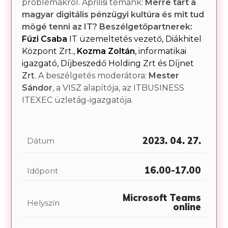
problémákról. Áprilisi témánk:
Merre tart a
magyar digitális pénzügyi kultúra és mit tud
mögé tenni az IT?
Beszélgetőpartnerek:
Füzi Csaba
IT üzemeltetés vezető, Diákhitel
Központ Zrt.,
Kozma Zoltán
, informatikai
igazgató, Díjbeszedő Holding Zrt és Díjnet
Zrt.
A beszélgetés moderátora:
Mester
Sándor
, a VISZ alapítója, az
ITBUSINESS
ITEXEC üzletág-igazgatója.
2023. 04. 27.
Dátum
16.00-17.00
Időpont
Microsoft Teams
Helyszín
online