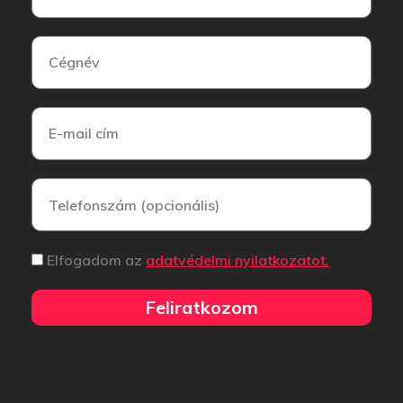
Elfogadom az
adatvédelmi nyilatkozatot.
Feliratkozom