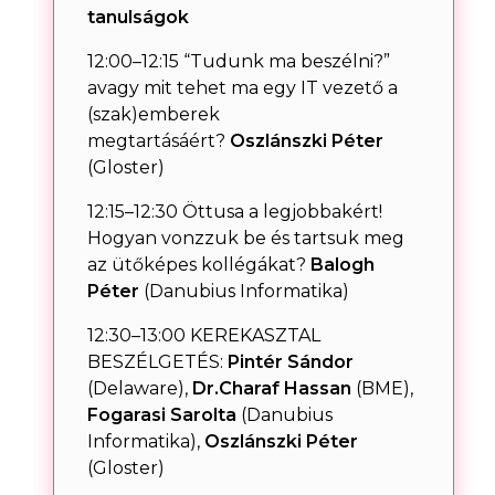
tanulságok
12:00–12:15 “Tudunk ma beszélni?”
avagy mit tehet ma egy IT vezető a
(szak)emberek
megtartásáért?
Oszlánszki Péter
(Gloster)
12:15–12:30 Öttusa a legjobbakért!
Hogyan vonzzuk be és tartsuk meg
az ütőképes kollégákat?
Balogh
Péter
(Danubius Informatika)
12:30–13:00 KEREKASZTAL
BESZÉLGETÉS:
Pintér Sándor
(Delaware),
Dr.Charaf Hassan
(BME),
Fogarasi Sarolta
(Danubius
Informatika),
Oszlánszki Péter
(Gloster)