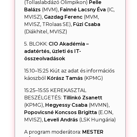
(Tollaslabdázó Olimpikon)
Pelle
Balázs
(MVM),
Fainné Lacsny Éva
(IC,
MVISZ),
Gazdag Ferenc
(MVM,
MVISZ, TRolaas SE),
Füzi Csaba
(Diákhitel, MVISZ)
5. BLOKK:
CIO Akadémia –
adatértés, üzleti és IT-
összeolvadások
15:10–15:25 Kiút az adat és információs
káoszból
Kórász Tamás
(KPMG)
15:25–15:55 KEREKASZTAL
BESZÉLGETÉS:
Tillinkó Zsanett
(KPMG),
Hegyessy Csaba
(MVMN),
Popovicsné
Koncsos Brigitta
(E.ON,
MVISZ),
Leveli András
(LSK Hungária)
A program moderátora:
MESTER