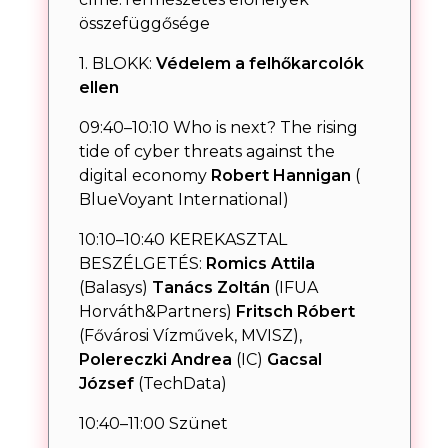
összefüggősége
1. BLOKK:
Védelem a felhőkarcolók
ellen
09:40–10:10 Who is next? The rising
tide of cyber threats against the
digital economy
Robert Hannigan
(
BlueVoyant International)
10:10–10:40 KEREKASZTAL
BESZÉLGETÉS:
Romics Attila
(Balasys)
Tanács Zoltán
(IFUA
Horváth&Partners)
Fritsch Róbert
(Fővárosi Vízművek, MVISZ),
Polereczki Andrea
(IC)
Gacsal
József
(TechData)
10:40–11:00 Szünet