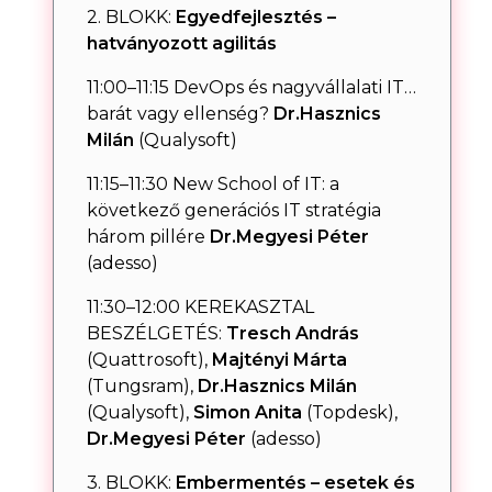
2. BLOKK:
Egyedfejlesztés –
hatványozott agilitás
11:00–11:15 DevOps és nagyvállalati IT…
barát vagy ellenség?
Dr.Hasznics
Milán
(Qualysoft)
11:15–11:30 New School of IT: a
következő generációs IT stratégia
három pillére
Dr.Megyesi Péter
(adesso)
11:30–12:00 KEREKASZTAL
BESZÉLGETÉS:
Tresch András
(Quattrosoft),
Majtényi Márta
(Tungsram),
Dr.Hasznics Milán
(Qualysoft),
Simon Anita
(Topdesk),
Dr.Megyesi Péter
(adesso)
3. BLOKK:
Embermentés – esetek és