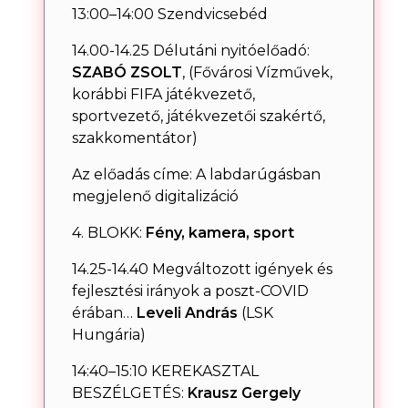
13:00–14:00 Szendvicsebéd
14.00-14.25 Délutáni nyitóelőadó:
SZABÓ ZSOLT
, (Fővárosi Vízművek,
korábbi FIFA játékvezető,
sportvezető, játékvezetői szakértő,
szakkomentátor)
Az előadás címe: A labdarúgásban
megjelenő digitalizáció
4. BLOKK:
Fény, kamera, sport
14.25-14.40 Megváltozott igények és
fejlesztési irányok a poszt-COVID
érában…
Leveli András
(LSK
Hungária)
14:40–15:10 KEREKASZTAL
BESZÉLGETÉS:
Krausz Gergely