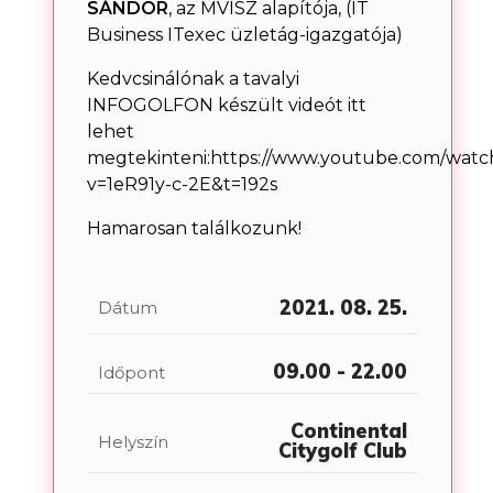
SÁNDOR
, az MVISZ alapítója, (IT
Business ITexec üzletág-igazgatója)
Kedvcsinálónak a tavalyi
INFOGOLFON készült videót itt
lehet
megtekinteni:
https://www.youtube.com/watc
v=1eR91y-c-2E&t=192s
Hamarosan találkozunk!
2021. 08. 25.
Dátum
09.00 - 22.00
Időpont
Continental
Helyszín
Citygolf Club