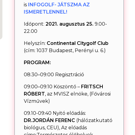
is
INFOGOLF- JÁTSZMA AZ
ISMERETLENNEL!
Időpont:
2021. augusztus 25.
9.00-
22.00
Helyszín:
Continental Citygolf Club
(cím: 1037 Budapest, Perényi u. 6.)
PROGRAM:
08:30–09:00 Regisztráció
09:00–09:10 Köszöntő –
FRITSCH
RÓBERT
, az MVISZ elnöke, (Fővárosi
Vízművek)
09.10-09:40 Nyitó előadás:
DR.JORDÁN FERENC
(hálózatkutató
biológus, CEU), Az előadás
címe:Természetes élőhelyek