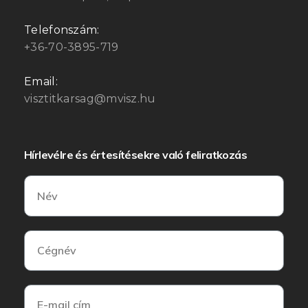
Telefonszám:
+36-70-3895-719
Email:
visztitkarsag@mvisz.hu
Hírlevélre és értesítésekre való feliratkozás