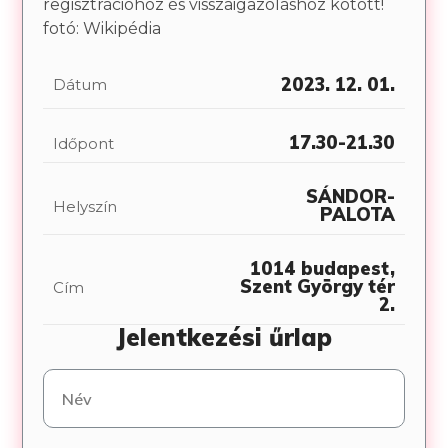
regisztrációhoz és visszaigazoláshoz kötött!
fotó: Wikipédia
2023. 12. 01.
Dátum
17.30-21.30
Időpont
SÁNDOR-
Helyszín
PALOTA
1014 budapest,
Szent György tér
Cím
2.
Jelentkezési űrlap