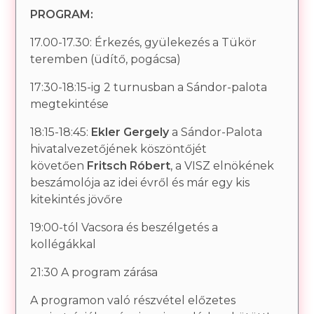
PROGRAM:
17.00-17.30: Érkezés, gyülekezés a Tükör
teremben (üdítő, pogácsa)
17:30-18:15-ig 2 turnusban a Sándor-palota
megtekintése
18:15-18:45:
Ekler Gergely
a Sándor-Palota
hivatalvezetőjének köszöntőjét
követően
Fritsch Róbert
,
a VISZ elnökének
beszámolója az idei évről és már egy kis
kitekintés jövőre
19:00-tól
Vacsora és beszélgetés a
kollégákkal
21:30 A program zárása
A programon való részvétel előzetes