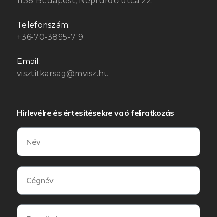
1138 Budapest, Népfürdő utca 22.
Telefonszám:
+36-70-3895-719
Email:
visztitkarsag@mvisz.hu
Hírlevélre és értesítésekre való feliratkozás