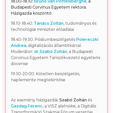
18.00-18.10:
Bruno van Pottelsberghe
,
a
Budapesti Corvinus Egyetem rektora:
Házigazda köszöntő
18.10-18.40:
Tanács Zoltán
, tudományos és
technológiai miniszter előadása
18.40-19.30: Pódiumbeszélgetés
Polereczki
Andrea
, digitalizációs államtitkárral.
Moderátor:
dr.Szabó Zoltán
, a Budapesti
Corvinus Egyetem Tanszékvezető egyetemi
docense
19.30-20.00: Kötetlen beszélgetés,
naplemente megtekintése
Az esemény házigazdái:
Szabó Zoltán
és
Gazdag Ferenc
, a VISZ alelnöke, a Digitális
Transzformáció Szakmai Fórum vezetője