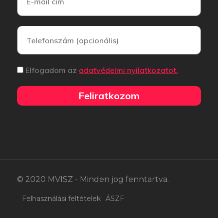
Elfogadom az
adatvédelmi nyilatkozatot.
Feliratkozom
© 2020 MVISZ - Minden jog fenntartva.
Felhasználási feltételek
ÁSZF