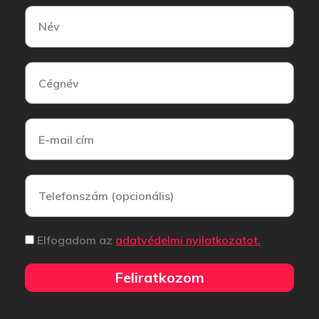
Elfogadom az
adatvédelmi nyilatkozatot.
Feliratkozom