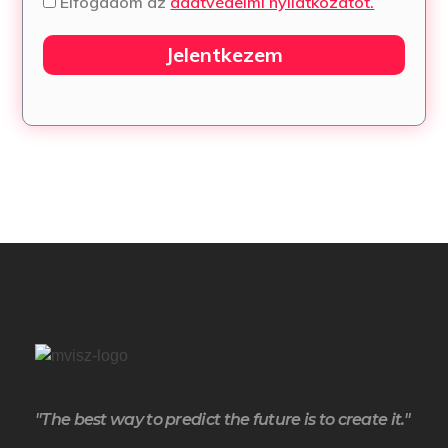
Elfogadom az
adatvédelmi nyilatkozatot.
Jelentkezem
"The best way to predict the future is to create it."