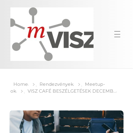
Home
Rendezvények
Meetup-
ok
VISZ CAFÉ BESZÉLGETÉSEK DECEMB...