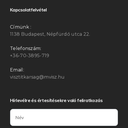
Kapcsolatfelvétel
Címünk :
1138 Budapest, Népfürdő utca 22.
Telefonszám:
+36-70-3895-719
Email:
visztitkarsag@mvisz.hu
Hírlevélre és értesítésekre való feliratkozás