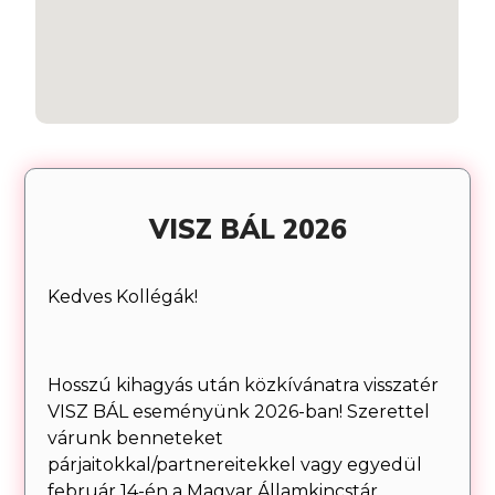
VISZ BÁL 2026
Kedves Kollégák!
Hosszú kihagyás után közkívánatra visszatér
VISZ BÁL eseményünk 2026-ban! Szerettel
várunk benneteket
párjaitokkal/partnereitekkel vagy egyedül
február 14-én a Magyar Államkincstár