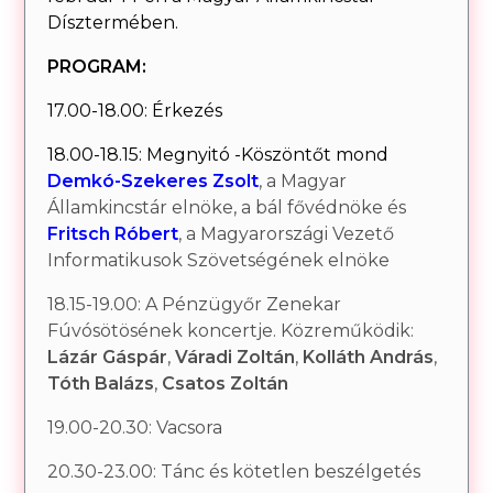
Dísztermében.
PROGRAM:
17.00-18.00: Érkezés
18.00-18.15: Megnyitó -Köszöntőt mond
Demkó-Szekeres Zsolt
, a Magyar
Államkincstár elnöke, a bál fővédnöke és
Fritsch Róbert
, a Magyarországi Vezető
Informatikusok Szövetségének elnöke
18.15-19.00: A Pénzügyőr Zenekar
Fúvósötösének koncertje. Közreműködik:
Lázár Gáspár
,
Váradi Zoltán
,
Kolláth András
,
Tóth Balázs
,
Csatos Zoltán
19.00-20.30: Vacsora
20.30-23.00: Tánc és kötetlen beszélgetés