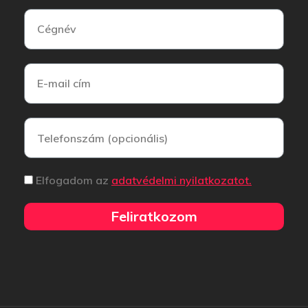
Elfogadom az
adatvédelmi nyilatkozatot.
Feliratkozom