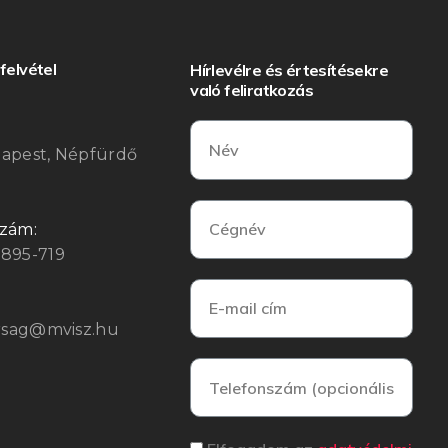
felvétel
Hírlevélre és értesítésekre
való feliratkozás
:
dapest, Népfürdő
szám:
3895-719
arsag@mvisz.hu