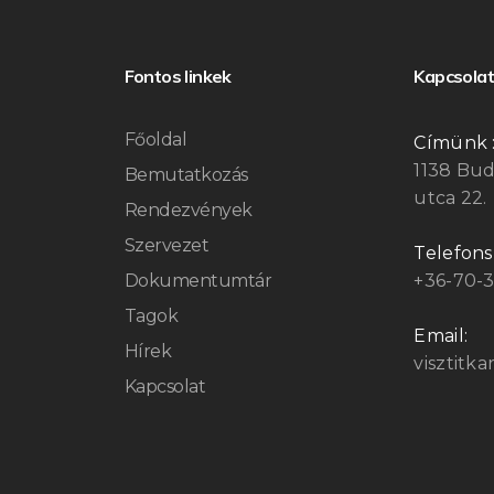
Fontos linkek
Kapcsolat
Főoldal
Címünk 
1138 Bu
Bemutatkozás
utca 22.
Rendezvények
Szervezet
Telefon
Dokumentumtár
+36-70-
Tagok
Email:
Hírek
visztitk
Kapcsolat