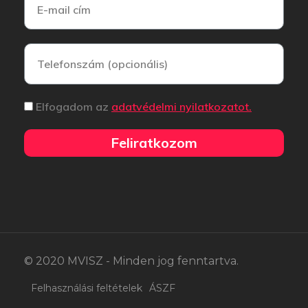
Elfogadom az
adatvédelmi nyilatkozatot.
Feliratkozom
© 2020 MVISZ - Minden jog fenntartva.
Felhasználási feltételek
ÁSZF