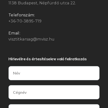
1138 Budapest, Népfürdő utca 22.
Telefonszám:
+36-70-3895-719
Email:
visztitkarsag@mvisz.hu
Hírlevélre és értesítésekre való feliratkozás