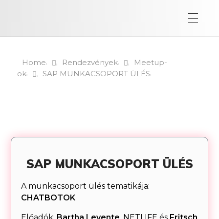
Home
Rendezvények
Meetup-
ok
SAP MUNKACSOPORT ÜLÉS
SAP MUNKACSOPORT ÜLÉS
A munkacsoport ülés tematikája:
CHATBOTOK
Előadók:
Bartha Levente
, NETLIFE és
Fritsch