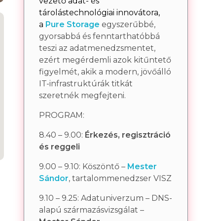
vezető adat- és
tárolástechnológiai innovátora,
a
Pure
Storage
egyszerűbbé,
gyorsabbá és fenntarthatóbbá
teszi az adatmenedzsmentet,
ezért megérdemli azok kitűntető
figyelmét, akik a modern, jövőálló
IT-infrastruktúrák titkát
szeretnék megfejteni.
PROGRAM:
8.40 – 9.00:
Érkezés, regisztráció
és reggeli
9.00 – 9.10: Köszöntő –
Mester
Sándor
, tartalommenedzser VISZ
9.10 – 9.25: Adatuniverzum – DNS-
alapú származásvizsgálat –