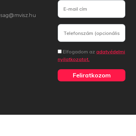
arsag@mvisz.hu
Elfogadom az
adatvédelmi
nyilatkozatot.
Feliratkozom