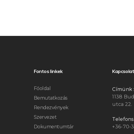
Fontos linkek
Kapcsolat
Főoldal
Címünk 
1138 Bu
Bemutatkozás
utca 22.
Rendezvények
Szervezet
Telefon
Dokumentumtár
+36-70-