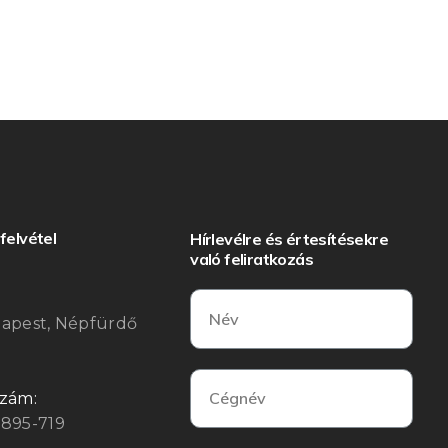
felvétel
Hírlevélre és értesítésekre
való feliratkozás
:
dapest, Népfürdő
szám:
3895-719