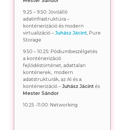
Mester Sándor
9.25 – 9.50: Jövőálló
adatinfrastruktúra –
konténerizáció és modern
virtualizáció –
Juhász Jácint
, Pure
Storage
9.50 – 10.25: Pódiumbeszélgetés
a konténerizáció
fejlődéstörténet, adattalan
konténerek, modern
adatstrukturák, az AI és a
konténerizáció –
Juhász Jácint
és
Mester Sándor
10.25 -11.00: Networking