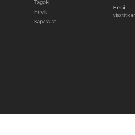
Tagok
Email:
Hírek
visztitk
Kapcsolat