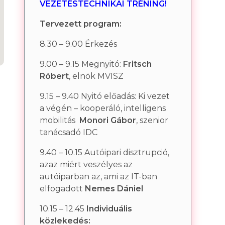
VEZETÉSTECHNIKAI TRÉNING!
Tervezett program:
8.30 – 9.00 Érkezés
9.00 – 9.15 Megnyitó:
Fritsch
Róbert
, elnök MVISZ
9.15 – 9.40 Nyitó előadás:
Ki vezet
a végén – kooperáló, intelligens
mobilitás
Monori Gábor
,
szenior
tanácsadó IDC
9.40 – 10.15 Autóipari disztrupció,
azaz miért veszélyes az
autóiparban az, ami az IT-ban
elfogadott
Nemes Dániel
10.15 – 12.45
Individuális
közlekedés: