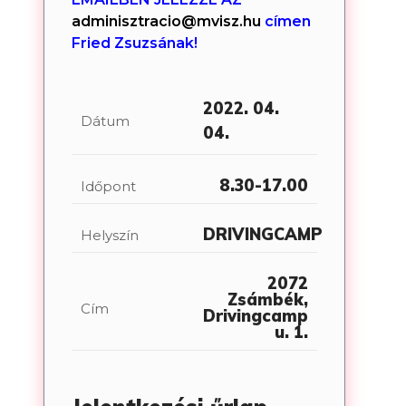
adminisztracio@mvisz.hu
címen
Fried Zsuzsának!
2022. 04.
Dátum
04.
8.30-17.00
Időpont
DRIVINGCAMP
Helyszín
2072
Zsámbék,
Cím
Drivingcamp
u. 1.