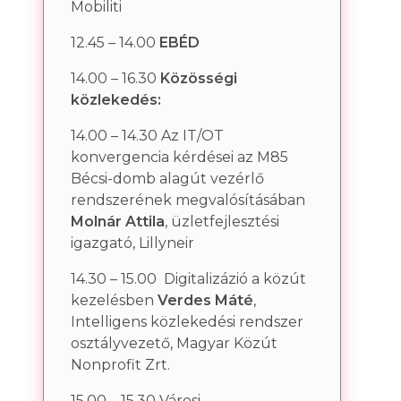
Mobiliti
12.45 – 14.00
EBÉD
14.00 – 16.30
Közösségi
közlekedés:
14.00 – 14.30 Az IT/OT
konvergencia kérdései az M85
Bécsi-domb alagút vezérlő
rendszerének megvalósításában
Molnár Attila
, üzletfejlesztési
igazgató, Lillyneir
14.30 – 15.00 Digitalizázió a közút
kezelésben
Verdes Máté
,
Intelligens közlekedési rendszer
osztályvezető, Magyar Közút
Nonprofit Zrt.
15.00 – 15.30 Városi