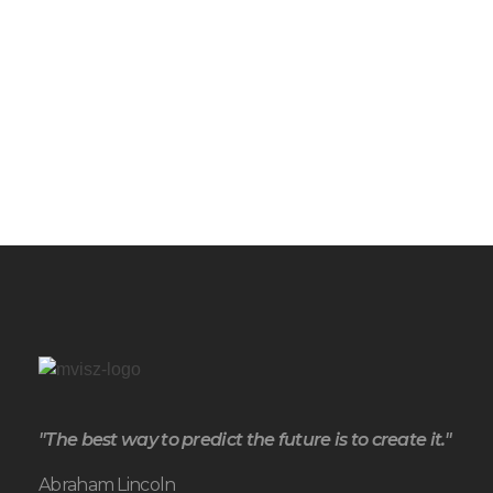
"The best way to predict the future is to create it."
Abraham Lincoln