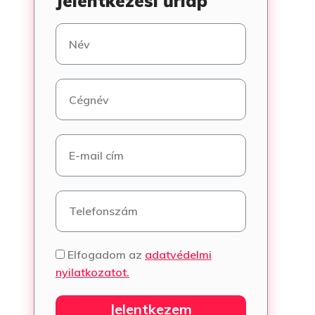
Jelentkezési űrlap
Elfogadom az
adatvédelmi
nyilatkozatot.
Jelentkezem