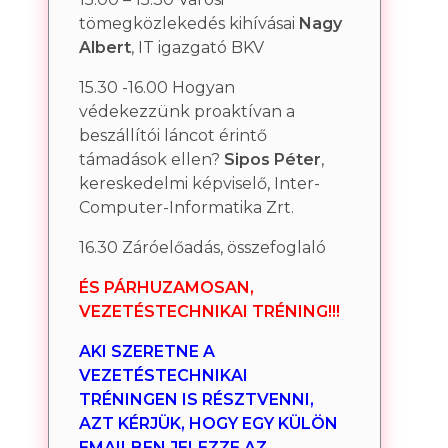
tömegközlekedés kihívásai
Nagy
Albert
, IT igazgató BKV
15.30 -16.00 Hogyan
védekezzünk proaktívan a
beszállítói láncot érintő
támadások ellen?
Sipos Péter
,
kereskedelmi képviselő, Inter-
Computer-Informatika Zrt.
16.30 Záróelőadás, összefoglaló
ÉS PÁRHUZAMOSAN,
VEZETÉSTECHNIKAI TRÉNING!!!
AKI SZERETNE A
VEZETÉSTECHNIKAI
TRÉNINGEN IS RÉSZTVENNI,
AZT KÉRJÜK, HOGY EGY KÜLÖN
EMAILBEN JELEZZE AZ