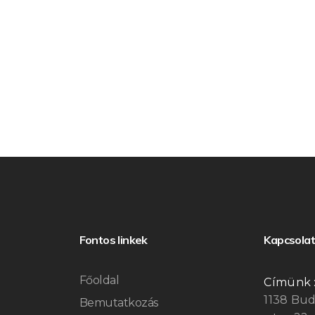
Fontos linkek
Kapcsolat
Főoldal
Címünk 
1138 Bu
Bemutatkozás