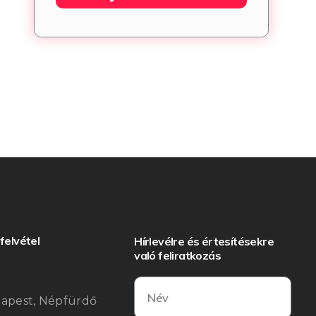
felvétel
Hírlevélre és értesítésekre
való feliratkozás
:
dapest, Népfürdő