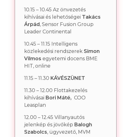
10.15 – 10.45 Az önvezetés
kihívásai és lehetőségei
Takács
Árpád
, Sensor Fusion Group
Leader Continental
10.45 – 11.15 Intelligens
közlekedési rendszerek
Simon
Vilmos
egyetemi docens BME
HIT, online
11.15 – 11.30
KÁVÉSZÜNET
11.30 – 12.00 Flottakezelés
kihívásai
Bori Máté,
COO
Leasplan
12.00 – 12.45 Villanyautós
jelenkép és jövőkép
Balogh
Szabolcs
, ügyvezető, MVM