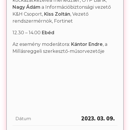
kockázatkezelési menedzser, OTP Bank;
Nagy Ádám
a Információbiztonsági vezető
K&H Csoport,
Kiss Zoltán
, Vezető
rendszermérnök, Fortinet
12.30 – 14.00
Ebéd
Az esemény moderátora:
Kántor Endre
, a
Millásreggeli szerkesztő-műsorvezetője
2023. 03. 09.
Dátum