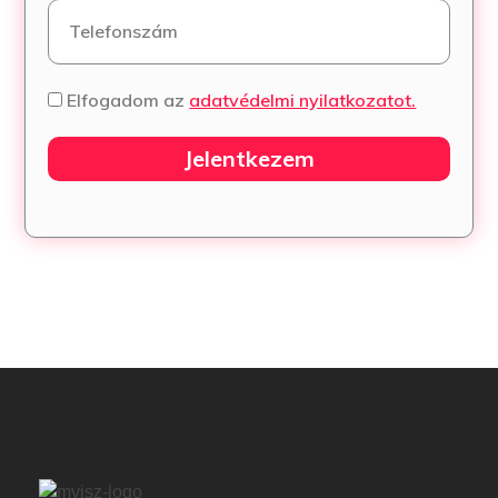
Elfogadom az
adatvédelmi nyilatkozatot.
Jelentkezem