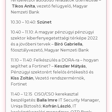
rendeletből adódódó feladatok ütemezése
–
Tikos
Anita
, vezető felügyelő, Magyar
Nemzeti Bank
10.30 – 10.40:
Szünet
10.40 – 11.10: A magyar pénzügyi pénzügyi
szektor kiberfenyegetettségi térképe 2022
és a jövőbeni tervek –
Biró Gabriella
,
főosztályvezető, Magyar Nemzeti Bank
11.10 – 11.40: Felkészülés a DORA-ra – hogyan
segíthet a Fortinet? –
Keszler Mátyás
,
Pénzügyi szektorért felelős értékesítő és
Kiss Zoltán
, Vezető rendszermérnök,
Fortinet
11.40 – 12.15 CISO/CSO kerekasztal
beszélgetés:
Balla Imre
IT Security Manager,
Uniqa Biztosító;
Kofrán László
, IT