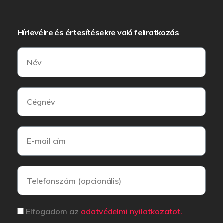
Hírlevélre és értesítésekre való feliratkozás
Elfogadom az
adatvédelmi nyilatkozatot.