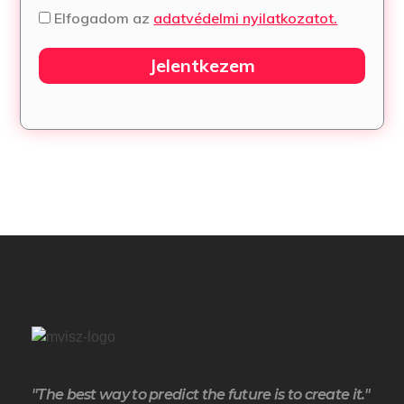
Elfogadom az
adatvédelmi nyilatkozatot.
Jelentkezem
"The best way to predict the future is to create it."