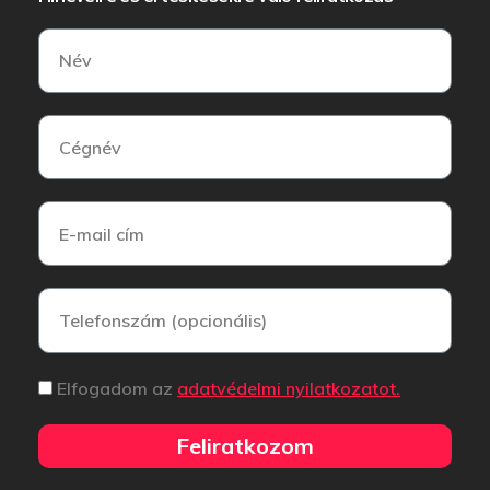
Elfogadom az
adatvédelmi nyilatkozatot.
Feliratkozom