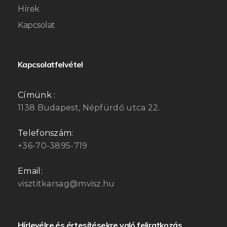
Hírek
Kapcsolat
Kapcsolatfelvétel
Címünk :
1138 Budapest, Népfürdő utca 22.
Telefonszám:
+36-70-3895-719
Email:
visztitkarsag@mvisz.hu
Hírlevélre és értesítésekre való feliratkozás