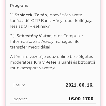
Program:
1.)
Szoleczki Zoltán
, Innovációs vezető
tanácsadó, OTP Bank: Hány robot kollégája
lesz az OTP-seknek?
2.)
Sebestény Viktor
, Inter-Computer-
Informatika Zrt.: Axway managed file
transzfer megoldásai
A téma felvezetője és az online beszélgetés
moderátora:
Király Péter
, a Banki és biztosítói
munkacsoport vezetője.
2021. 06. 16.
Dátum
16.00-1700
Időpont