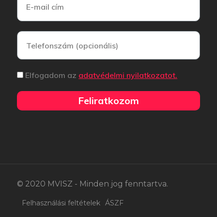
Elfogadom az
adatvédelmi nyilatkozatot.
Feliratkozom
© 2020 MVISZ - Minden jog fenntartva.
Felhasználási feltételek
ÁSZF