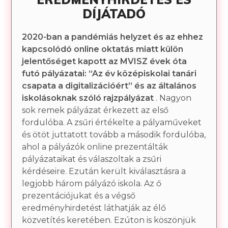
DÍJÁTADÓ
2020-ban
a pandémiás helyzet és az ehhez
kapcsolódó online oktatás miatt külön
jelentőséget kapott az MVISZ évek óta
futó pályázatai:
“Az év középiskolai tanári
csapata a digitalizációért” és az általános
iskolásoknak szóló rajzpályázat
. Nagyon
sok remek pályázat érkezett az első
fordulóba. A zsűri értékelte a pályaműveket
és ötöt juttatott tovább a második fordulóba,
ahol a pályázók online prezentálták
pályázataikat és válaszoltak a zsűri
kérdéseire. Ezután került kiválasztásra a
legjobb három pályázó iskola. Az ő
prezentációjukat és a végső
eredményhirdetést láthatják az élő
közvetítés keretében. Ezúton is köszönjük