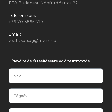
1138 Budapest, Népfürdő utca 22.
Telefonszám:
+36-70-3895-719
Email:
visztitkarsag@mvisz.hu
Hírlevélre és értesítésekre való feliratkozás