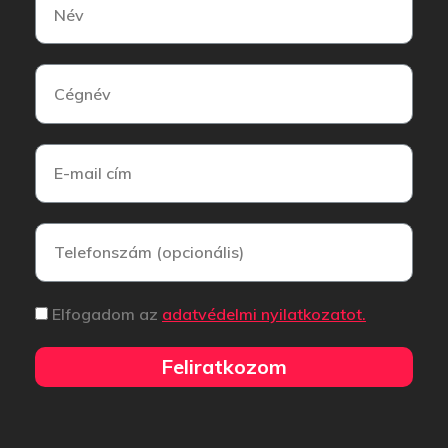
Elfogadom az
adatvédelmi nyilatkozatot.
Feliratkozom