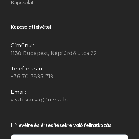
Kapcsolat
Kapcsolatfelvétel
Címünk :
1138 Budapest, Népfürdő utca 22.
Telefonszám:
+36-70-3895-719
Email:
visztitkarsag@mvisz.hu
Hírlevélre és értesítésekre való feliratkozás