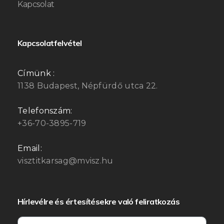
Kapcsolat
Kapcsolatfelvétel
Címünk :
1138 Budapest, Népfürdő utca 22.
Telefonszám:
+36-70-3895-719
Email:
visztitkarsag@mvisz.hu
Hírlevélre és értesítésekre való feliratkozás