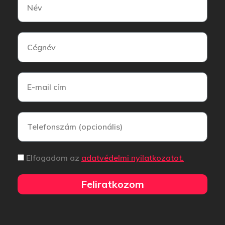
Elfogadom az
adatvédelmi nyilatkozatot.
Feliratkozom